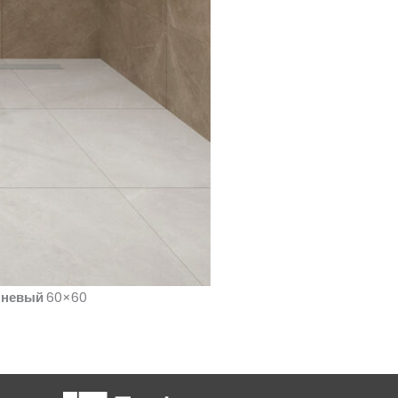
чневый
60×60