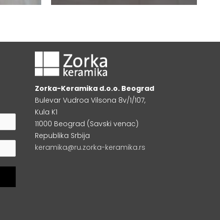
Zorka-Keramika d.o.o. Beograd
Bulevar Vudroa Vilsona 8v/1/107,
Kula K1
11000 Beograd (Savski venac)
Republika Srbija
keramika@ru.zorka-keramika.rs