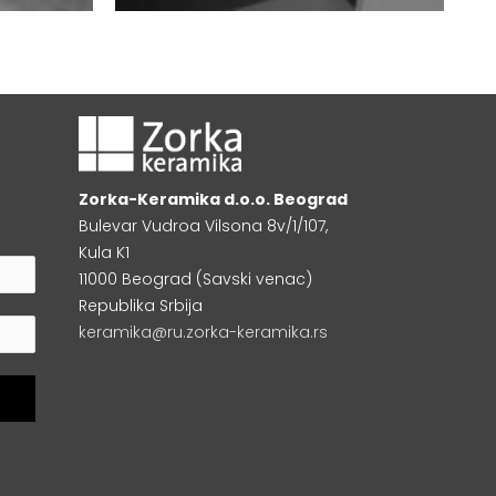
Zorka-Keramika d.o.o. Beograd
Bulevar Vudroa Vilsona 8v/1/107,
Kula K1
11000 Beograd (Savski venac)
Republika Srbija
keramika@ru.zorka-keramika.rs