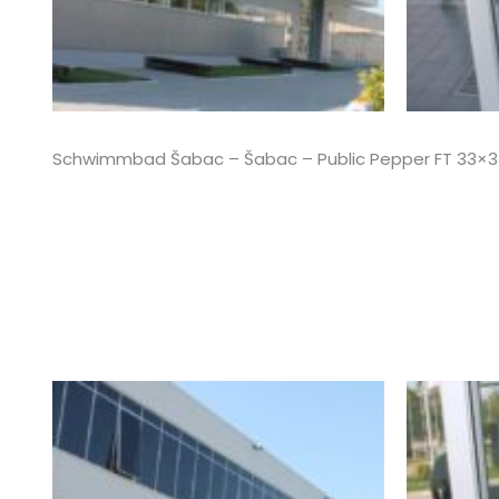
Schwimmbad Šabac – Šabac – Public Pepper FT 33×33, P