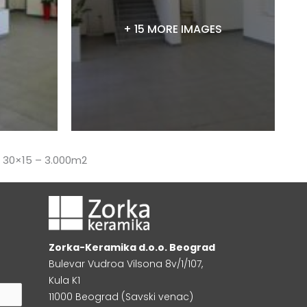
+ 15 MORE IMAGES
T 30×15 – 3.000m2
Zorka-Keramika d.o.o. Beograd
Bulevar Vudroa Vilsona 8v/1/107,
Kula K1
11000 Beograd (Savski venac)