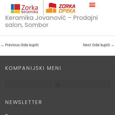
Skip
to
content
Keramika Jovanović – Prodajni
salon, Sombor
←
Previous Gde kupiti
Next Gde kupiti
→
KOMPANIJSKI MENI
NEWSLETTER