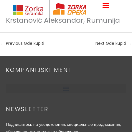
Skip
to
content
Krstanović Aleksandar, Rumunija
←
Previous Gde kupiti
Next Gde kupiti
→
KOMPANIJSKI MENI
NEWSLETTER
Подпишитесь на уведомления, специальные предложения,
обучающие материалы и обновления.