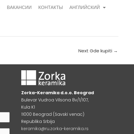
Ы
ВАКАНСИИ
КОНТАКТЫ
АНГЛИЙСКИЙ
Next Gde kupiti
→
Zorka-Keramika d.o.o. Beograd
Bulevar Vudroa Vilsona 8v/1/107,
Kula K1
11000 Beograd (Savski venac)
Republika Srbija
keramika@ru.zorka-keramika.rs