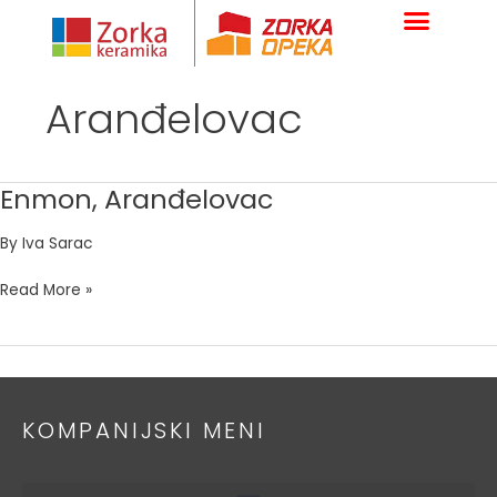
Skip
to
content
Aranđelovac
Enmon, Aranđelovac
Enmon,
Aranđelovac
By
Iva Sarac
Read More »
KOMPANIJSKI MENI