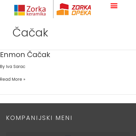
Skip
to
content
Čačak
Enmon Čačak
Enmon
Čačak
By
Iva Sarac
Read More »
KOMPANIJSKI MENI