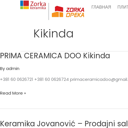
Skip
ГЛАВНАЯ
ПЛИ
to
content
Kikinda
PRIMA CERAMICA DOO Kikinda
PRIMA
CERAMICA
By
admin
DOO
Kikinda
+381 60 0626721 +381 60 0626724 primaceramicadoo@gmai
Read More »
Keramika Jovanović – Prodajni sal
Keramika