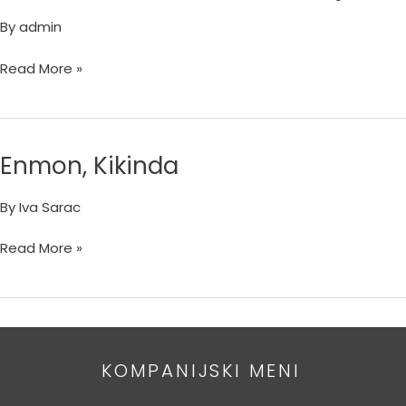
Jovanović
By
admin
–
Prodajni
Read More »
salon
Kikinda
Enmon, Kikinda
Enmon,
Kikinda
By
Iva Sarac
Read More »
KOMPANIJSKI MENI