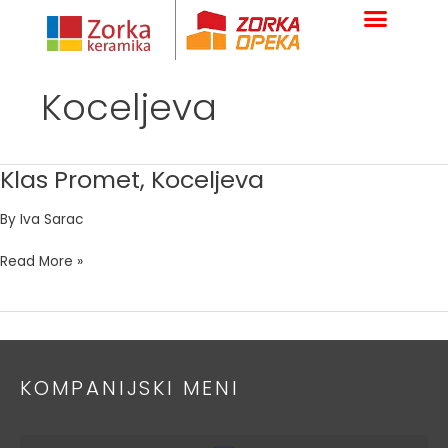
Skip
to
content
Koceljeva
Klas Promet, Koceljeva
Klas
Promet,
By
Iva Sarac
Koceljeva
Read More »
KOMPANIJSKI MENI