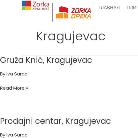
Skip
ГЛАВНАЯ
ПЛИ
to
content
Kragujevac
Gruža Knić, Kragujevac
Gruža
Knić,
By
Iva Sarac
Kragujevac
Read More »
Prodajni centar, Kragujevac
Prodajni
centar,
By
Iva Sarac
Kragujevac