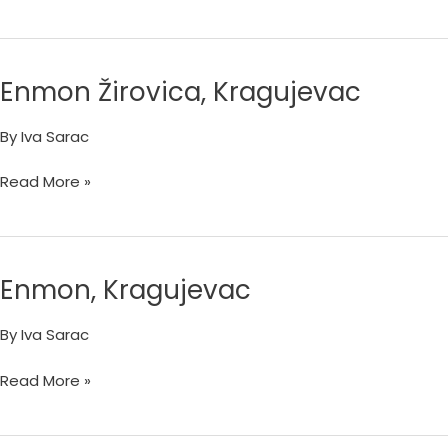
Enmon Žirovica, Kragujevac
Enmon
Žirovica,
By
Iva Sarac
Kragujevac
Read More »
Enmon, Kragujevac
Enmon,
Kragujevac
By
Iva Sarac
Read More »