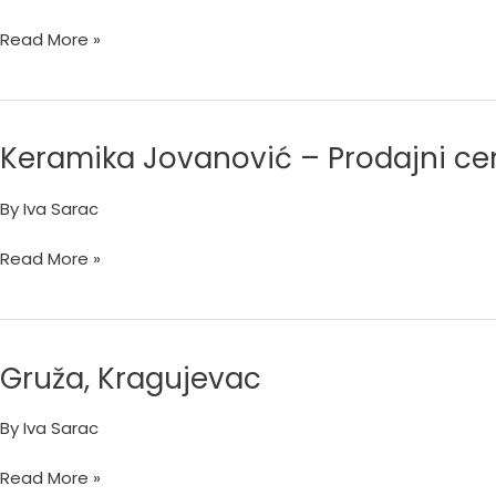
Read More »
Keramika Jovanović – Prodajni ce
Keramika
Jovanović
By
Iva Sarac
–
Prodajni
Read More »
centar,
Kragujevac
Gruža, Kragujevac
Gruža,
Kragujevac
By
Iva Sarac
Read More »