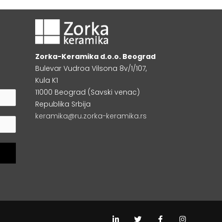
Zorka-Keramika d.o.o. Beograd
Bulevar Vudroa Vilsona 8v/1/107,
Kula K1
11000 Beograd (Savski venac)
Republika Srbija
keramika@ru.zorka-keramika.rs
L
T
F
I
i
w
a
n