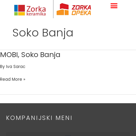
Skip
to
content
Soko Banja
MOBI, Soko Banja
MOBI,
Soko
By
Iva Sarac
Banja
Read More »
KOMPANIJSKI MENI