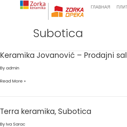
Skip
ГЛАВНАЯ
ПЛИ
to
content
Subotica
Keramika Jovanović – Prodajni sa
Keramika
Jovanović
By
admin
–
Prodajni
Read More »
salon
Subotica
Terra keramika, Subotica
Terra
keramika,
By
Iva Sarac
Subotica