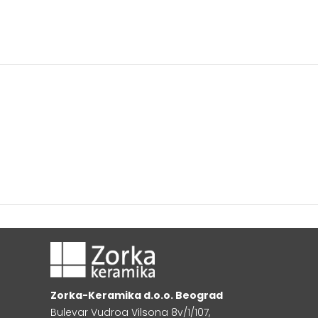
Zorka-Keramika d.o.o. Beograd
Bulevar Vudroa Vilsona 8v/1/107,