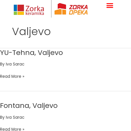
Skip
to
content
Valjevo
YU-Tehna, Valjevo
YU-
Tehna,
By
Iva Sarac
Valjevo
Read More »
Fontana, Valjevo
Fontana,
Valjevo
By
Iva Sarac
Read More »