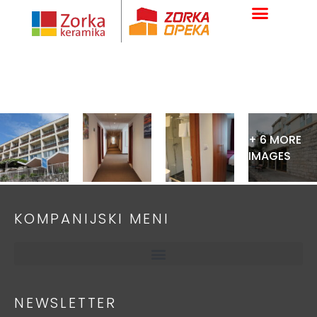
Skip
to
content
+ 6 MORE
IMAGES
KOMPANIJSKI MENI
NEWSLETTER