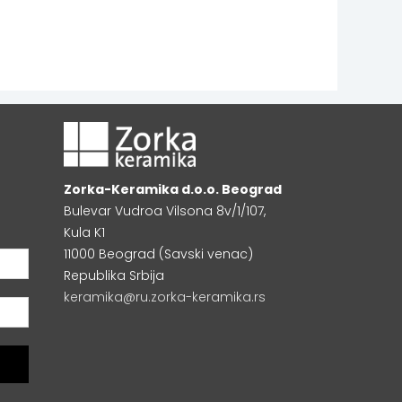
Zorka-Keramika d.o.o. Beograd
Bulevar Vudroa Vilsona 8v/1/107,
Kula K1
11000 Beograd (Savski venac)
Republika Srbija
keramika@ru.zorka-keramika.rs