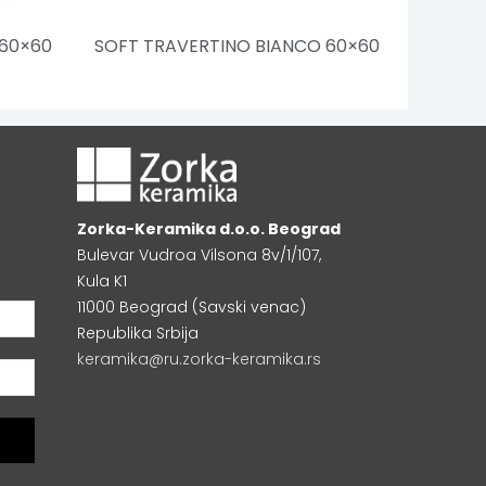
 60×60
SOFT TRAVERTINO BIANCO 60×60
Zorka-Keramika d.o.o. Beograd
Bulevar Vudroa Vilsona 8v/1/107,
Kula K1
11000 Beograd (Savski venac)
Republika Srbija
keramika@ru.zorka-keramika.rs