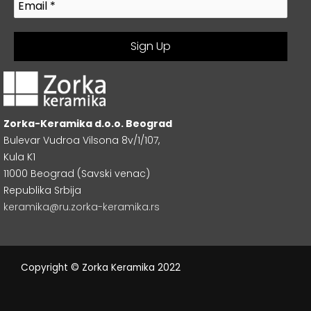
Zorka-Keramika d.o.o. Beograd
Bulevar Vudroa Vilsona 8v/1/107,
Kula K1
11000 Beograd (Savski venac)
Republika Srbija
keramika@ru.zorka-keramika.rs
Copyright © Zorka Keramika 2022
L
T
F
I