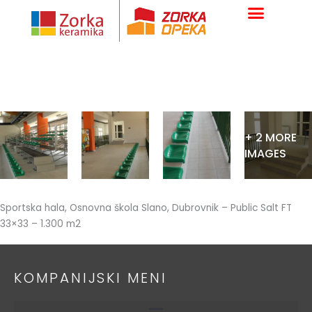
Skip
to
content
+ 2 MORE
IMAGES
Sportska hala, Osnovna škola Slano, Dubrovnik – Public Salt FT
33×33 – 1.300 m2
KOMPANIJSKI MENI