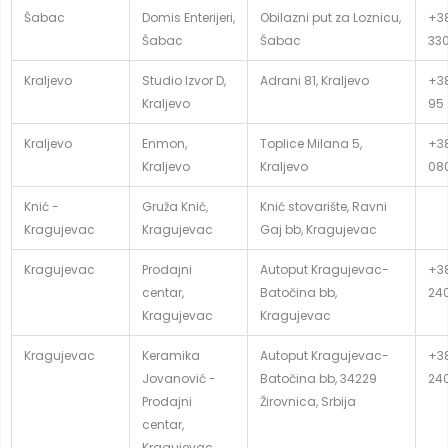
Šabac
Domis Enterijeri,
Obilazni put za Loznicu,
+38
Šabac
Šabac
33
Kraljevo
Studio Izvor D,
Adrani 81, Kraljevo
+3
Kraljevo
95
Kraljevo
Enmon,
Toplice Milana 5,
+38
Kraljevo
Kraljevo
08
Knić -
Gruža Knić,
Knić stovarište, Ravni
Kragujevac
Kragujevac
Gaj bb, Kragujevac
Kragujevac
Prodajni
Autoput Kragujevac-
+3
centar,
Batočina bb,
24
Kragujevac
Kragujevac
Kragujevac
Keramika
Autoput Kragujevac-
+3
Jovanović -
Batočina bb, 34229
24
Prodajni
Žirovnica, Srbija
centar,
Kragujevac