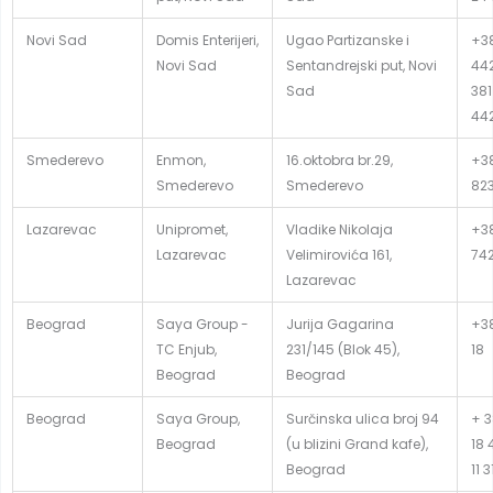
Novi Sad
Domis Enterijeri,
Ugao Partizanske i
+38
Novi Sad
Sentandrejski put, Novi
442
Sad
381
44
Smederevo
Enmon,
16.oktobra br.29,
+38
Smederevo
Smederevo
82
Lazarevac
Unipromet,
Vladike Nikolaja
+38
Lazarevac
Velimirovića 161,
74
Lazarevac
Beograd
Saya Group -
Jurija Gagarina
+38
TC Enjub,
231/145 (Blok 45),
18
Beograd
Beograd
Beograd
Saya Group,
Surčinska ulica broj 94
+ 3
Beograd
(u blizini Grand kafe),
18 
Beograd
11 