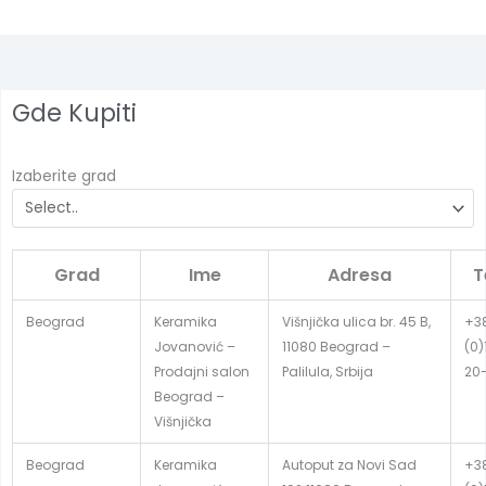
Gde Kupiti
Izaberite grad
Grad
Ime
Adresa
T
Beograd
Keramika
Višnjička ulica br. 45 B,
+3
Jovanović –
11080 Beograd –
(0)
Prodajni salon
Palilula, Srbija
20
Beograd –
Višnjička
Beograd
Keramika
Autoput za Novi Sad
+3