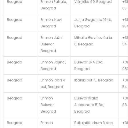
Beograd
Enmon Palilula,
Višnjička 69, Beograd
+38
Beograd
63 
Beograd
Enmon, Novi
Jurija Gagarina 164b,
+38
Beograd
Beograd
38
Beograd
Enmon Južni
Mihaila Gavrilovića br.
+38
Bulevar,
6, Beograd
54
Beograd
Beograd
Enmon Jajinci,
Bulevar JNA 20a,
+38
Beograd
Beograd
05
Beograd
Enmon Ibarski
Ibarski put 15, Beograd
+38
put, Beograd
54
Beograd
Enmon
Bulevar Kralja
+38
Bulevar,
Aleksandra 518a,
88
Beograd
Beograd
Beograd
Enmon
Batajnički drum 3.deo,
+38