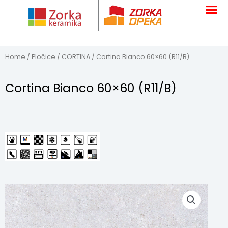
Skip
to
content
Home
/
Pločice
/
CORTINA
/ Cortina Bianco 60×60 (R11/B)
Cortina Bianco 60×60 (R11/B)