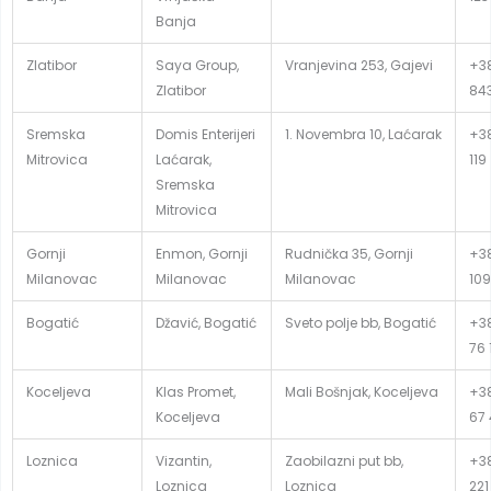
Banja
Zlatibor
Saya Group,
Vranjevina 253, Gajevi
+38
Zlatibor
84
Sremska
Domis Enterijeri
1. Novembra 10, Laćarak
+38
Mitrovica
Laćarak,
119
Sremska
Mitrovica
Gornji
Enmon, Gornji
Rudnička 35, Gornji
+38
Milanovac
Milanovac
Milanovac
109
Bogatić
Džavić, Bogatić
Sveto polje bb, Bogatić
+38
76 
Koceljeva
Klas Promet,
Mali Bošnjak, Koceljeva
+38
Koceljeva
67
Loznica
Vizantin,
Zaobilazni put bb,
+38
Loznica
Loznica
221