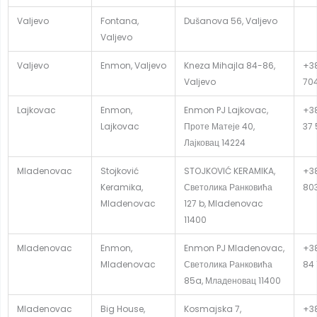
Valjevo
Fontana,
Dušanova 56, Valjevo
Valjevo
Valjevo
Enmon, Valjevo
Kneza Mihajla 84-86,
+38
Valjevo
70
Lajkovac
Enmon,
Enmon PJ Lajkovac,
+38
Lajkovac
Проте Матеје 40,
37 
Лајковац 14224
Mladenovac
Stojković
STOJKOVIĆ KERAMIKA,
+38
Keramika,
Светолика Ранковића
80
Mladenovac
127 b, Mladenovac
11400
Mladenovac
Enmon,
Enmon PJ Mladenovac,
+38
Mladenovac
Светолика Ранковића
84 
85a, Младеновац 11400
Mladenovac
Big House,
Kosmajska 7,
+38