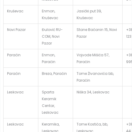
Kruševac
Enmon,
Jasički put 39,
Kruševac
Kruševac
Novi Pazar
Đulović RU-
Stane Bačanin 15, Novi
+38
COM, Novi
Pazar
123
Pazar
Paraćin
Enmon,
Vojvode Mišića 57,
+38
Paraćin
Paraćin
99
Paraćin
Breza, Paraćin
Tome Živanovića bb,
Paraćin
Leskovac
Sparta
Niška 34, Leskovac
Keramik
Centar,
Leskovac
Leskovac
Keramika,
Tome Kostića, bb,
+38
Leskovac
Leskovac
44