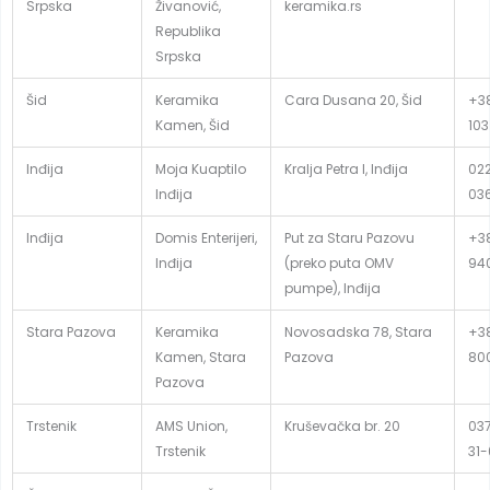
Srpska
Živanović,
keramika.rs
Republika
Srpska
Šid
Keramika
Cara Dusana 20, Šid
+38
Kamen, Šid
103
Inđija
Moja Kuaptilo
Kralja Petra I, Inđija
02
Inđija
03
Inđija
Domis Enterijeri,
Put za Staru Pazovu
+38
Inđija
(preko puta OMV
94
pumpe), Inđija
Stara Pazova
Keramika
Novosadska 78, Stara
+38
Kamen, Stara
Pazova
80
Pazova
Trstenik
AMS Union,
Kruševačka br. 20
037
Trstenik
31