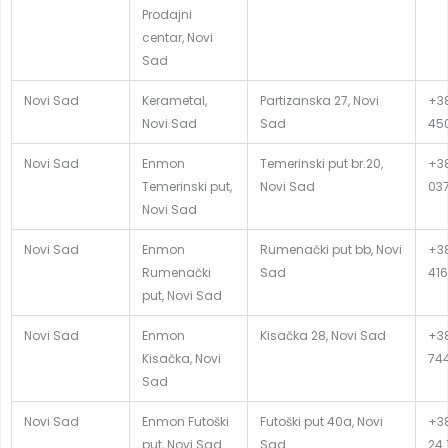
Prodajni
centar, Novi
Sad
Novi Sad
Kerametal,
Partizanska 27, Novi
+38
Novi Sad
Sad
45
Novi Sad
Enmon
Temerinski put br.20,
+38
Temerinski put,
Novi Sad
03
Novi Sad
Novi Sad
Enmon
Rumenački put bb, Novi
+38
Rumenački
Sad
416
put, Novi Sad
Novi Sad
Enmon
Kisačka 28, Novi Sad
+38
Kisačka, Novi
74
Sad
Novi Sad
Enmon Futoški
Futoški put 40a, Novi
+38
put, Novi Sad
Sad
24 