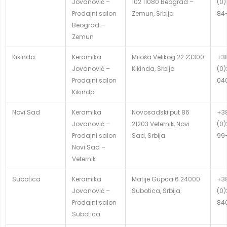
Jovanović –
102 11080 Beograd –
(0)
Prodajni salon
Zemun, Srbija
84
Beograd –
Zemun
Kikinda
Keramika
Miloša Velikog 22 23300
+3
Jovanović –
Kikinda, Srbija
(0
Prodajni salon
04
Kikinda
Novi Sad
Keramika
Novosadski put 86
+3
Jovanović –
21203 Veternik, Novi
(0)
Prodajni salon
Sad, Srbija
99
Novi Sad –
Veternik
Subotica
Keramika
Matije Gupca 6 24000
+3
Jovanović –
Subotica, Srbija
(0
Prodajni salon
84
Subotica