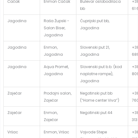
Čačak
Enmon Čačak
Bulevar oslobodilaca
+38
bb
61 
Jagodina
Raša Župski -
Ćuprijski put bb,
Salon Biser,
Jagodina
Jagodina
Jagodina
Enmon,
Slovenski put 21,
+38
Jagodina
Jagodina
68
Jagodina
Aqua Promet,
Slovenski put b.b. (kod
+38
Jagodina
naplatne rampe),
80
Jagodina
Zaječar
Prodajni salon,
Negotinski put bb
+38
Zaječar
(“Home center Viva”)
76
Zaječar
Enmon,
Negotinski put 44
+38
Zaječar
313
Vršac
Enmon, Vršac
Vojvode Stepe
+38