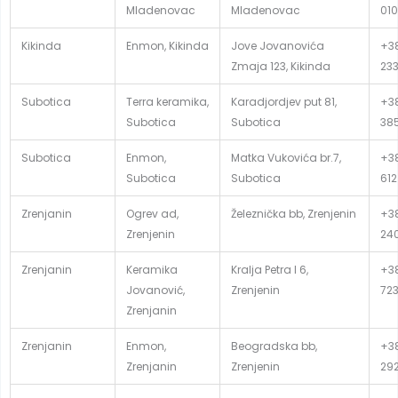
Mladenovac
Mladenovac
010
Kikinda
Enmon, Kikinda
Jove Jovanovića
+38
Zmaja 123, Kikinda
23
Subotica
Terra keramika,
Karadjordjev put 81,
+38
Subotica
Subotica
38
Subotica
Enmon,
Matka Vukovića br.7,
+38
Subotica
Subotica
612
Zrenjanin
Ogrev ad,
Železnička bb, Zrenjenin
+38
Zrenjenin
24
Zrenjanin
Keramika
Kralja Petra I 6,
+38
Jovanović,
Zrenjenin
72
Zrenjanin
Zrenjanin
Enmon,
Beogradska bb,
+38
Zrenjanin
Zrenjenin
29