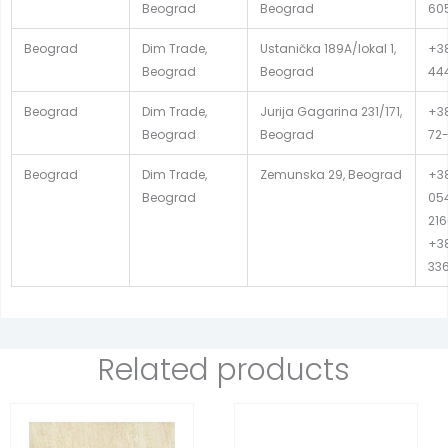
Beograd
Beograd
60
Beograd
Dim Trade,
Ustanička 189A/lokal 1,
+38
Beograd
Beograd
44
Beograd
Dim Trade,
Jurija Gagarina 231/171,
+38
Beograd
Beograd
72-
Beograd
Dim Trade,
Zemunska 29, Beograd
+38
Beograd
054
216
+38
33
Related products