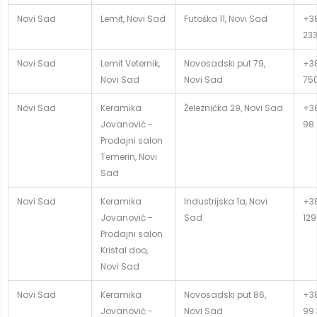
Novi Sad
Lemit, Novi Sad
Futoška 11, Novi Sad
+38
23
Novi Sad
Lemit Veternik,
Novosadski put 79,
+38
Novi Sad
Novi Sad
75
Novi Sad
Keramika
Železnička 29, Novi Sad
+38
Jovanović -
98
Prodajni salon
Temerin, Novi
Sad
Novi Sad
Keramika
Industrijska 1a, Novi
+38
Jovanović -
Sad
129
Prodajni salon
Kristal doo,
Novi Sad
Novi Sad
Keramika
Novosadski put 86,
+38
Jovanović -
Novi Sad
99