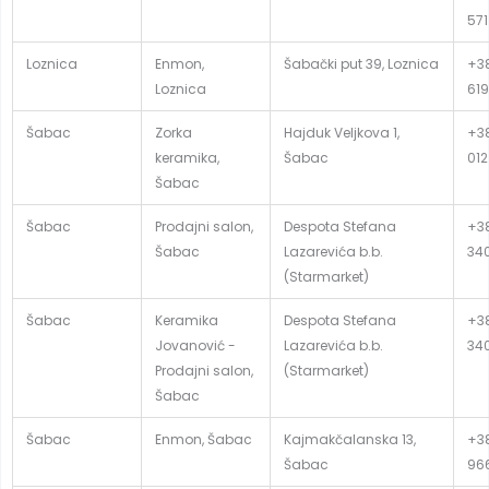
571
Loznica
Enmon,
Šabački put 39, Loznica
+38
Loznica
619
Šabac
Zorka
Hajduk Veljkova 1,
+38
keramika,
Šabac
012
Šabac
Šabac
Prodajni salon,
Despota Stefana
+38
Šabac
Lazarevića b.b.
34
(Starmarket)
Šabac
Keramika
Despota Stefana
+38
Jovanović -
Lazarevića b.b.
34
Prodajni salon,
(Starmarket)
Šabac
Šabac
Enmon, Šabac
Kajmakčalanska 13,
+38
Šabac
96