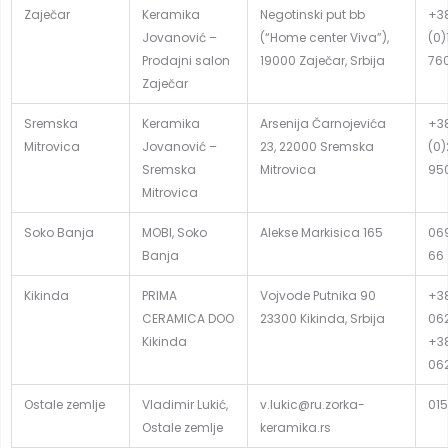
Zaječar
Keramika
Negotinski put bb
+3
Jovanović –
(“Home center Viva”),
(0)
Prodajni salon
19000 Zaječar, Srbija
76
Zaječar
Sremska
Keramika
Arsenija Čarnojevića
+3
Mitrovica
Jovanović –
23, 22000 Sremska
(0
Sremska
Mitrovica
95
Mitrovica
Soko Banja
MOBI, Soko
Alekse Markisica 165
06
Banja
66
Kikinda
PRIMA
Vojvode Putnika 90
+3
CERAMICA DOO
23300 Kikinda, Srbija
06
Kikinda
+3
06
Ostale zemlje
Vladimir Lukić,
v.lukic@ru.zorka-
015
Ostale zemlje
keramika.rs