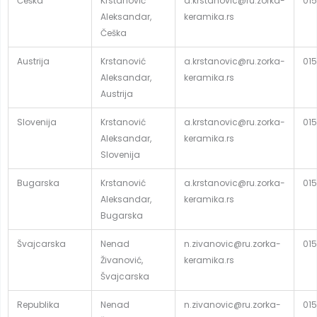
Češka
Krstanović
a.krstanovic@ru.zorka-
015
Aleksandar,
keramika.rs
Češka
Austrija
Krstanović
a.krstanovic@ru.zorka-
015
Aleksandar,
keramika.rs
Austrija
Slovenija
Krstanović
a.krstanovic@ru.zorka-
015
Aleksandar,
keramika.rs
Slovenija
Bugarska
Krstanović
a.krstanovic@ru.zorka-
015
Aleksandar,
keramika.rs
Bugarska
Švajcarska
Nenad
n.zivanovic@ru.zorka-
015
Živanović,
keramika.rs
Švajcarska
Republika
Nenad
n.zivanovic@ru.zorka-
015