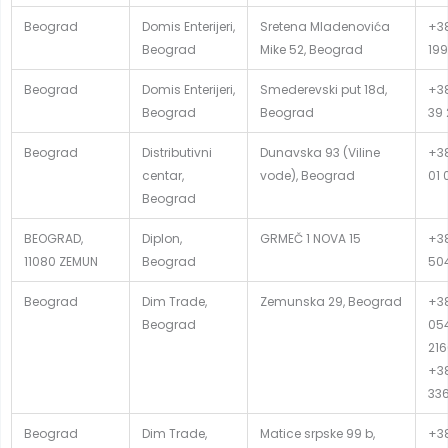
Beograd
Domis Enterijeri,
Sretena Mladenovića
+38
Beograd
Mike 52, Beograd
199
Beograd
Domis Enterijeri,
Smederevski put 18d,
+38
Beograd
Beograd
39 
Beograd
Distributivni
Dunavska 93 (Viline
+38
centar,
vode), Beograd
01 
Beograd
BEOGRAD,
Diplon,
GRMEČ 1 NOVA 15
+38
11080 ZEMUN
Beograd
50
Beograd
Dim Trade,
Zemunska 29, Beograd
+38
Beograd
054
216
+38
33
Beograd
Dim Trade,
Matice srpske 99 b,
+38