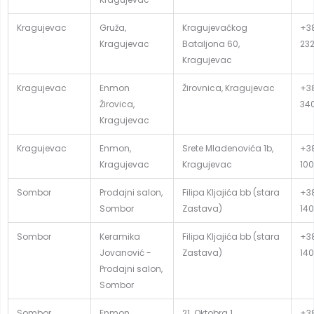
Kragujevac
Gruža,
Kragujevačkog
+38
Kragujevac
Bataljona 60,
23
Kragujevac
Kragujevac
Enmon
Žirovnica, Kragujevac
+38
Žirovica,
34
Kragujevac
Kragujevac
Enmon,
Srete Mladenovića 1b,
+38
Kragujevac
Kragujevac
100
Sombor
Prodajni salon,
Filipa Kljajića bb (stara
+38
Sombor
Zastava)
140
Sombor
Keramika
Filipa Kljajića bb (stara
+38
Jovanović -
Zastava)
140
Prodajni salon,
Sombor
Sombor
Enmon,
21. Oktobra 1
+38