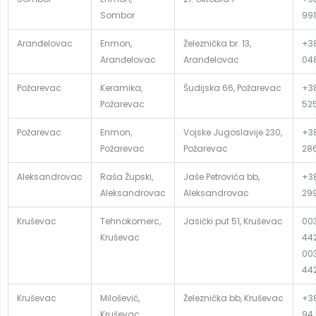
Sombor
991
Aranđelovac
Enmon,
Železnička br. 13,
+38
Aranđelovac
Aranđelovac
04
Požarevac
Keramika,
Šudijska 66, Požarevac
+38
Požarevac
52
Požarevac
Enmon,
Vojske Jugoslavije 230,
+38
Požarevac
Požarevac
28
Aleksandrovac
Raša Župski,
Jaše Petrovića bb,
+38
Aleksandrovac
Aleksandrovac
29
Kruševac
Tehnokomerc,
Jasički put 51, Kruševac
003
Kruševac
442
003
44
Kruševac
Milošević,
Železnička bb, Kruševac
+3
Kruševac
94