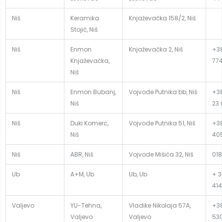
Niš
Keramika
Knjaževačka 158/2, Niš
Stojić, Niš
Niš
Enmon
Knjaževačka 2, Niš
+38
Knjaževačka,
77
Niš
Niš
Enmon Bubanj,
Vojvode Putnika bb, Niš
+38
Niš
23 
Niš
Duki Komerc,
Vojvode Putnika 51, Niš
+38
Niš
40
Niš
ABR, Niš
Vojvode Mišića 32, Niš
018
Ub
A+M, Ub
Ub, Ub
+ 3
414
Valjevo
YU-Tehna,
Vladike Nikolaja 57A,
+38
Valjevo
Valjevo
53