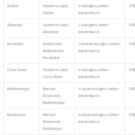
Grčka
Vladimir Lukić,
v.lukic@ru.zorka-
015
Grčka
keramika.rs
Albanija
Vladimir Lukić,
v.lukic@ru.zorka-
015
Albanija
keramika.rs
Hrvatska
Krstanović
a.krstanovic@ru.zorka-
015
Aleksandar,
keramika.rs
Hrvatska
Crna Gora
Vladimir Lukić,
v.lukic@ru.zorka-
015
Crna Gora
keramika.rs
Makedonija
Nenad
n.zivanovic@ru.zorka-
015
Živanović,
keramika.rs
Makedonija
Moldavija
Nenad
n.zivanovic@ru.zorka-
015
Živanović,
keramika.rs
Moldavija