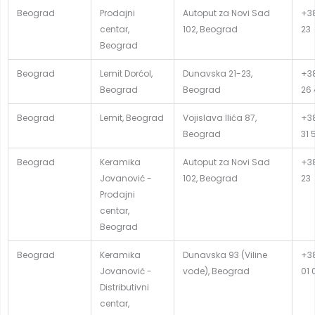
Beograd
Prodajni
Autoput za Novi Sad
+38
centar,
102, Beograd
23
Beograd
Beograd
Lemit Dorćol,
Dunavska 21-23,
+38
Beograd
Beograd
26 
Beograd
Lemit, Beograd
Vojislava Ilića 87,
+38
Beograd
31 
Beograd
Keramika
Autoput za Novi Sad
+38
Jovanović -
102, Beograd
23
Prodajni
centar,
Beograd
Beograd
Keramika
Dunavska 93 (Viline
+38
Jovanović -
vode), Beograd
01 
Distributivni
centar,