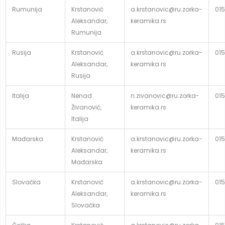
Rumunija
Krstanović
a.krstanovic@ru.zorka-
015
Aleksandar,
keramika.rs
Rumunija
Rusija
Krstanović
a.krstanovic@ru.zorka-
015
Aleksandar,
keramika.rs
Rusija
Italija
Nenad
n.zivanovic@ru.zorka-
015
Živanović,
keramika.rs
Italija
Mađarska
Krstanović
a.krstanovic@ru.zorka-
015
Aleksandar,
keramika.rs
Mađarska
Slovačka
Krstanović
a.krstanovic@ru.zorka-
015
Aleksandar,
keramika.rs
Slovačka