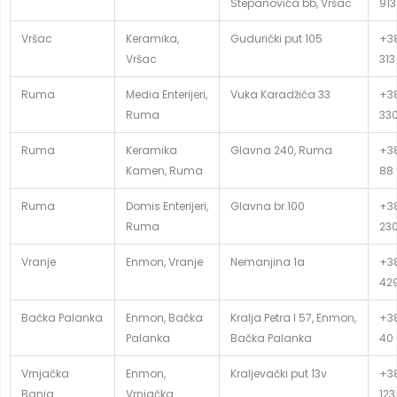
Stepanovića bb, Vršac
913
Vršac
Keramika,
Gudurički put 105
+38
Vršac
313
Ruma
Media Enterijeri,
Vuka Karadžića 33
+38
Ruma
33
Ruma
Keramika
Glavna 240, Ruma
+38
Kamen, Ruma
88
Ruma
Domis Enterijeri,
Glavna br.100
+38
Ruma
23
Vranje
Enmon, Vranje
Nemanjina 1a
+38
42
Bačka Palanka
Enmon, Bačka
Kralja Petra I 57, Enmon,
+38
Palanka
Bačka Palanka
40 
Vrnjačka
Enmon,
Kraljevački put 13v
+38
Banja
Vrnjačka
123