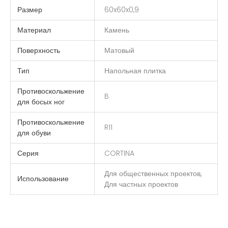
Размер
60x60x0,9
Материал
Камень
Поверхность
Матовый
Тип
Напольная плитка
Противоскольжение
B
для босых ног
Противоскольжение
R11
для обуви
Серия
CORTINA
Для общественных проектов,
Использование
Для частных проектов