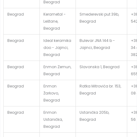
Beograd
Beograd
Kerametal -
Smederevski put 39b,
+3
Leštane,
Beograd
54
Beograd
Beograd
Ideal keramika
Bulevar JNA 144 b -
+38
doo - Jajinci,
Jajinci, Beograd
34 
Beograd
382
Beograd
Enmon Zemun,
Slavonska 1, Beograd
+38
Beograd
65
Beograd
Enmon
Ratka Mitrovića br. 153,
+38
Žarkovo,
Beograd
08
Beograd
Beograd
Enmon
Ustanička 205b,
+38
Ustanička,
Beograd
56
Beograd