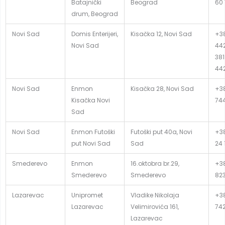
Batajnički
Beograd
60 
drum, Beograd
Novi Sad
Domis Enterijeri,
Kisačka 12, Novi Sad
+38
Novi Sad
442
381
44
Novi Sad
Enmon
Kisačka 28, Novi Sad
+38
Kisačka Novi
74
Sad
Novi Sad
Enmon Futoški
Futoški put 40a, Novi
+38
put Novi Sad
Sad
24 
Smederevo
Enmon
16.oktobra br.29,
+38
Smederevo
Smederevo
82
Lazarevac
Unipromet
Vladike Nikolaja
+38
Lazarevac
Velimirovića 161,
74
Lazarevac