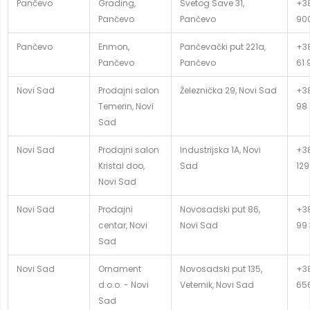
Pančevo
Grading,
Svetog Save 31,
+38
Pančevo
Pančevo
90
Pančevo
Enmon,
Pančevački put 221a,
+38
Pančevo
Pančevo
61 
Novi Sad
Prodajni salon
Železnička 29, Novi Sad
+38
Temerin, Novi
98
Sad
Novi Sad
Prodajni salon
Industrijska 1A, Novi
+38
Kristal doo,
Sad
129
Novi Sad
Novi Sad
Prodajni
Novosadski put 86,
+38
centar, Novi
Novi Sad
99
Sad
Novi Sad
Ornament
Novosadski put 135,
+38
d.o.o. - Novi
Veternik, Novi Sad
65
Sad