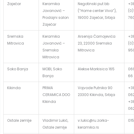
Zaječar
Keramika
Negotinski put bb
+3
Jovanović –
(“Home center Viva”),
(0)
Prodajni salon
19000 Zaječar, Srbija
76
Zaječar
Sremska
Keramika
Arsenija Čarnojevića
+3
Mitrovica
Jovanović –
23, 22000 Sremska
(0
Sremska
Mitrovica
95
Mitrovica
Soko Banja
MOBI, Soko
Alekse Markisica 165
06
Banja
66
Kikinda
PRIMA
Vojvode Putnika 90
+3
CERAMICA DOO
23300 Kikinda, Srbija
06
Kikinda
+3
06
Ostale zemlje
Vladimir Lukić,
v.lukic@ru.zorka-
015
Ostale zemlje
keramika.rs