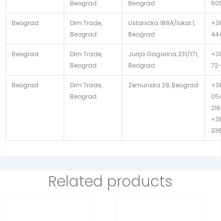
Beograd
Beograd
60
Beograd
Dim Trade,
Ustanička 189A/lokal 1,
+38
Beograd
Beograd
44
Beograd
Dim Trade,
Jurija Gagarina 231/171,
+38
Beograd
Beograd
72-
Beograd
Dim Trade,
Zemunska 29, Beograd
+38
Beograd
054
216
+38
33
Related products