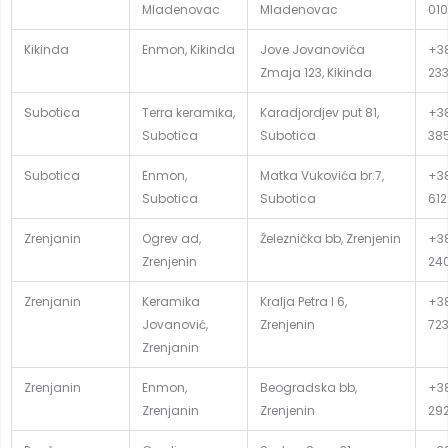
Mladenovac
Mladenovac
010
Kikinda
Enmon, Kikinda
Jove Jovanovića
+38
Zmaja 123, Kikinda
23
Subotica
Terra keramika,
Karadjordjev put 81,
+38
Subotica
Subotica
38
Subotica
Enmon,
Matka Vukovića br.7,
+38
Subotica
Subotica
612
Zrenjanin
Ogrev ad,
Železnička bb, Zrenjenin
+38
Zrenjenin
24
Zrenjanin
Keramika
Kralja Petra I 6,
+38
Jovanović,
Zrenjenin
72
Zrenjanin
Zrenjanin
Enmon,
Beogradska bb,
+38
Zrenjanin
Zrenjenin
29