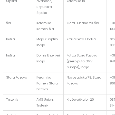
Srpska
Živanović,
keramika.rs
Republika
Srpska
Šid
Keramika
Cara Dusana 20, Šid
+38
Kamen, Šid
103
Inđija
Moja Kuaptilo
Kralja Petra I, Inđija
02
Inđija
03
Inđija
Domis Enterijeri,
Put za Staru Pazovu
+38
Inđija
(preko puta OMV
94
pumpe), Inđija
Stara Pazova
Keramika
Novosadska 78, Stara
+38
Kamen, Stara
Pazova
80
Pazova
Trstenik
AMS Union,
Kruševačka br. 20
037
Trstenik
31