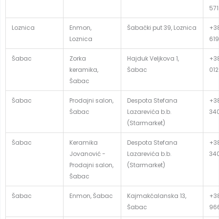
571
Loznica
Enmon,
Šabački put 39, Loznica
+38
Loznica
619
Šabac
Zorka
Hajduk Veljkova 1,
+38
keramika,
Šabac
012
Šabac
Šabac
Prodajni salon,
Despota Stefana
+38
Šabac
Lazarevića b.b.
34
(Starmarket)
Šabac
Keramika
Despota Stefana
+38
Jovanović -
Lazarevića b.b.
34
Prodajni salon,
(Starmarket)
Šabac
Šabac
Enmon, Šabac
Kajmakčalanska 13,
+38
Šabac
96