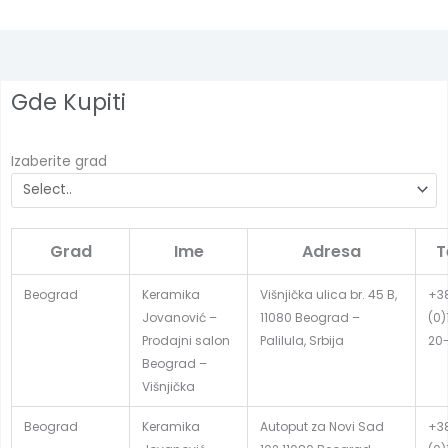
Gde Kupiti
Izaberite grad
Grad
Ime
Adresa
T
Beograd
Keramika
Višnjička ulica br. 45 B,
+3
Jovanović –
11080 Beograd –
(0)
Prodajni salon
Palilula, Srbija
20
Beograd –
Višnjička
Beograd
Keramika
Autoput za Novi Sad
+3