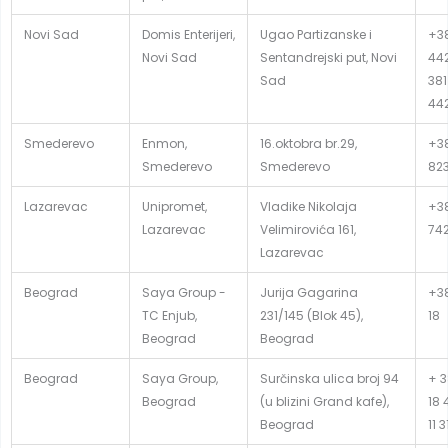
Novi Sad
Domis Enterijeri,
Ugao Partizanske i
+38
Novi Sad
Sentandrejski put, Novi
442
Sad
381
44
Smederevo
Enmon,
16.oktobra br.29,
+38
Smederevo
Smederevo
82
Lazarevac
Unipromet,
Vladike Nikolaja
+38
Lazarevac
Velimirovića 161,
74
Lazarevac
Beograd
Saya Group -
Jurija Gagarina
+38
TC Enjub,
231/145 (Blok 45),
18
Beograd
Beograd
Beograd
Saya Group,
Surčinska ulica broj 94
+ 3
Beograd
(u blizini Grand kafe),
18 
Beograd
11 