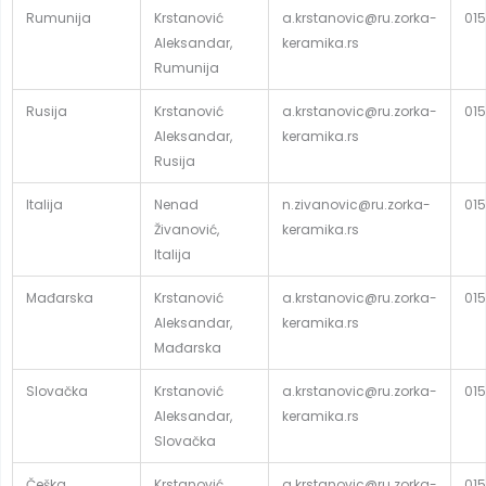
Rumunija
Krstanović
a.krstanovic@ru.zorka-
015
Aleksandar,
keramika.rs
Rumunija
Rusija
Krstanović
a.krstanovic@ru.zorka-
015
Aleksandar,
keramika.rs
Rusija
Italija
Nenad
n.zivanovic@ru.zorka-
015
Živanović,
keramika.rs
Italija
Mađarska
Krstanović
a.krstanovic@ru.zorka-
015
Aleksandar,
keramika.rs
Mađarska
Slovačka
Krstanović
a.krstanovic@ru.zorka-
015
Aleksandar,
keramika.rs
Slovačka
Češka
Krstanović
a.krstanovic@ru.zorka-
015