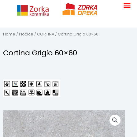
Skip
to
content
Home
/
Pločice
/
CORTINA
/ Cortina Grigio 60×60
Cortina Grigio 60×60