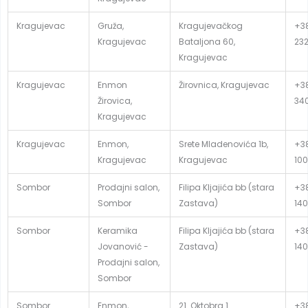
Kragujevac
Gruža,
Kragujevačkog
+38
Kragujevac
Bataljona 60,
23
Kragujevac
Kragujevac
Enmon
Žirovnica, Kragujevac
+38
Žirovica,
34
Kragujevac
Kragujevac
Enmon,
Srete Mladenovića 1b,
+38
Kragujevac
Kragujevac
100
Sombor
Prodajni salon,
Filipa Kljajića bb (stara
+38
Sombor
Zastava)
140
Sombor
Keramika
Filipa Kljajića bb (stara
+38
Jovanović -
Zastava)
140
Prodajni salon,
Sombor
Sombor
Enmon,
21. Oktobra 1
+38