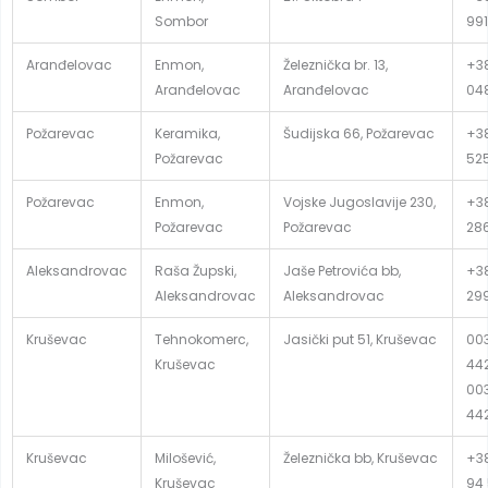
Sombor
991
Aranđelovac
Enmon,
Železnička br. 13,
+38
Aranđelovac
Aranđelovac
04
Požarevac
Keramika,
Šudijska 66, Požarevac
+38
Požarevac
52
Požarevac
Enmon,
Vojske Jugoslavije 230,
+38
Požarevac
Požarevac
28
Aleksandrovac
Raša Župski,
Jaše Petrovića bb,
+38
Aleksandrovac
Aleksandrovac
29
Kruševac
Tehnokomerc,
Jasički put 51, Kruševac
003
Kruševac
442
003
44
Kruševac
Milošević,
Železnička bb, Kruševac
+3
Kruševac
94