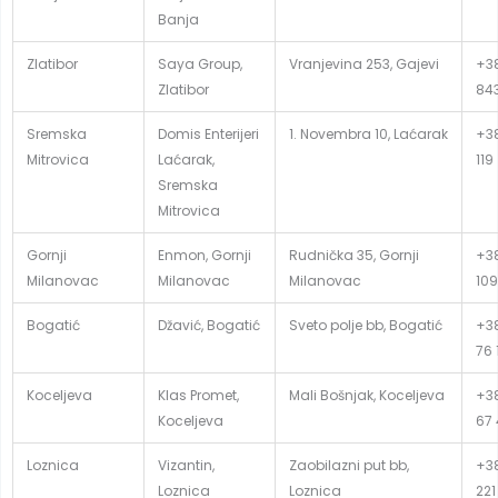
Banja
Zlatibor
Saya Group,
Vranjevina 253, Gajevi
+38
Zlatibor
84
Sremska
Domis Enterijeri
1. Novembra 10, Laćarak
+38
Mitrovica
Laćarak,
119
Sremska
Mitrovica
Gornji
Enmon, Gornji
Rudnička 35, Gornji
+38
Milanovac
Milanovac
Milanovac
109
Bogatić
Džavić, Bogatić
Sveto polje bb, Bogatić
+38
76 
Koceljeva
Klas Promet,
Mali Bošnjak, Koceljeva
+38
Koceljeva
67
Loznica
Vizantin,
Zaobilazni put bb,
+38
Loznica
Loznica
221