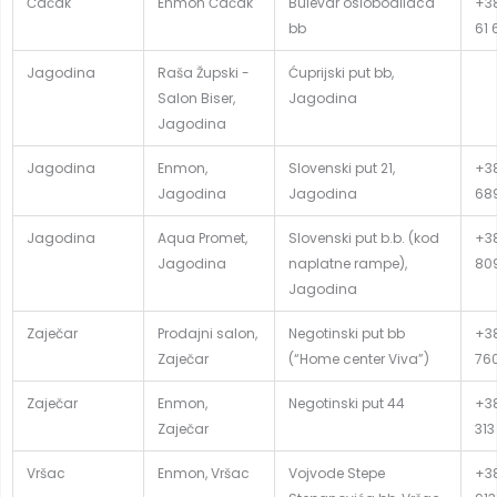
Čačak
Enmon Čačak
Bulevar oslobodilaca
+38
bb
61 
Jagodina
Raša Župski -
Ćuprijski put bb,
Salon Biser,
Jagodina
Jagodina
Jagodina
Enmon,
Slovenski put 21,
+38
Jagodina
Jagodina
68
Jagodina
Aqua Promet,
Slovenski put b.b. (kod
+38
Jagodina
naplatne rampe),
80
Jagodina
Zaječar
Prodajni salon,
Negotinski put bb
+38
Zaječar
(“Home center Viva”)
76
Zaječar
Enmon,
Negotinski put 44
+38
Zaječar
313
Vršac
Enmon, Vršac
Vojvode Stepe
+38