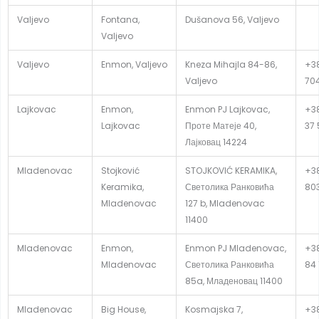
Valjevo
Fontana,
Dušanova 56, Valjevo
Valjevo
Valjevo
Enmon, Valjevo
Kneza Mihajla 84-86,
+38
Valjevo
70
Lajkovac
Enmon,
Enmon PJ Lajkovac,
+38
Lajkovac
Проте Матеје 40,
37 
Лајковац 14224
Mladenovac
Stojković
STOJKOVIĆ KERAMIKA,
+38
Keramika,
Светолика Ранковића
80
Mladenovac
127 b, Mladenovac
11400
Mladenovac
Enmon,
Enmon PJ Mladenovac,
+38
Mladenovac
Светолика Ранковића
84 
85a, Младеновац 11400
Mladenovac
Big House,
Kosmajska 7,
+38