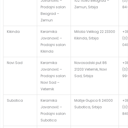
Jovanović –
102 11080 Beograd –
(0)
Prodajni salon
Zemun, Srbija
84
Beograd –
Zemun
Kikinda
Keramika
Miloša Velikog 22 23300
+3
Jovanović –
Kikinda, Srbija
(0
Prodajni salon
04
Kikinda
Novi Sad
Keramika
Novosadski put 86
+3
Jovanović –
21203 Veternik, Novi
(0)
Prodajni salon
Sad, Srbija
99
Novi Sad –
Veternik
Subotica
Keramika
Matije Gupca 6 24000
+3
Jovanović –
Subotica, Srbija
(0
Prodajni salon
84
Subotica