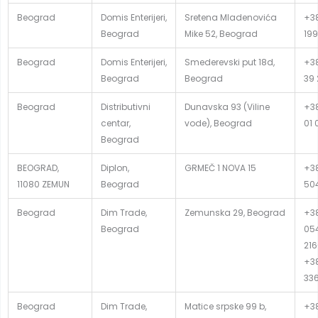
Beograd
Domis Enterijeri,
Sretena Mladenovića
+38
Beograd
Mike 52, Beograd
199
Beograd
Domis Enterijeri,
Smederevski put 18d,
+38
Beograd
Beograd
39 
Beograd
Distributivni
Dunavska 93 (Viline
+38
centar,
vode), Beograd
01 
Beograd
BEOGRAD,
Diplon,
GRMEČ 1 NOVA 15
+38
11080 ZEMUN
Beograd
50
Beograd
Dim Trade,
Zemunska 29, Beograd
+38
Beograd
054
216
+38
33
Beograd
Dim Trade,
Matice srpske 99 b,
+38