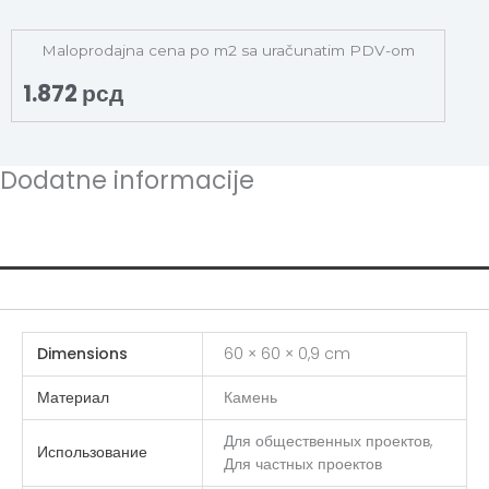
Maloprodajna cena po m2 sa uračunatim PDV-om
1.872
рсд
Dodatne informacije
Additional information
Dimensions
60 × 60 × 0,9 cm
Материал
Камень
Для общественных проектов,
Использование
Для частных проектов