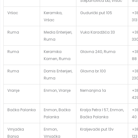
Stepanovića bb, Vršac
913
Vršac
Keramika,
Gudurički put 105
+38
Vršac
313
Ruma
Media Enterijeri,
Vuka Karadžića 33
+38
Ruma
33
Ruma
Keramika
Glavna 240, Ruma
+38
Kamen, Ruma
88
Ruma
Domis Enterijeri,
Glavna br.100
+38
Ruma
23
Vranje
Enmon, Vranje
Nemanjina 1a
+38
42
Bačka Palanka
Enmon, Bačka
Kralja Petra I 57, Enmon,
+38
Palanka
Bačka Palanka
40 
Vrnjačka
Enmon,
Kraljevački put 13v
+38
Banja
Vrnjačka
123