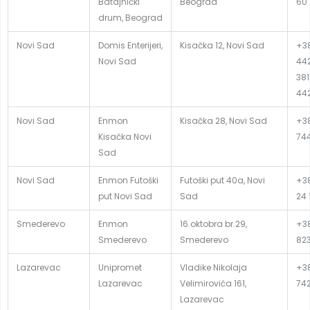
Batajnički
Beograd
60 
drum, Beograd
Novi Sad
Domis Enterijeri,
Kisačka 12, Novi Sad
+38
Novi Sad
442
381
44
Novi Sad
Enmon
Kisačka 28, Novi Sad
+38
Kisačka Novi
74
Sad
Novi Sad
Enmon Futoški
Futoški put 40a, Novi
+38
put Novi Sad
Sad
24 
Smederevo
Enmon
16.oktobra br.29,
+38
Smederevo
Smederevo
82
Lazarevac
Unipromet
Vladike Nikolaja
+38
Lazarevac
Velimirovića 161,
74
Lazarevac