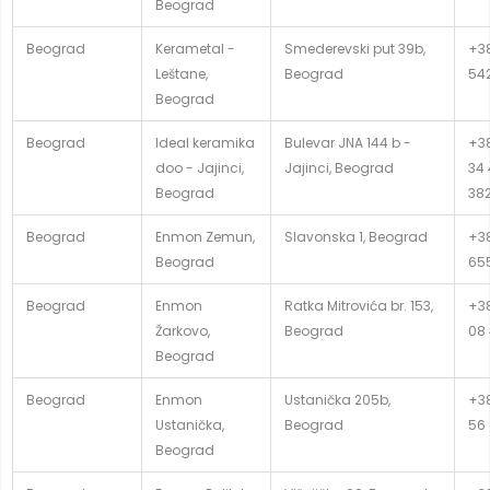
Beograd
Beograd
Kerametal -
Smederevski put 39b,
+3
Leštane,
Beograd
54
Beograd
Beograd
Ideal keramika
Bulevar JNA 144 b -
+38
doo - Jajinci,
Jajinci, Beograd
34 
Beograd
382
Beograd
Enmon Zemun,
Slavonska 1, Beograd
+38
Beograd
65
Beograd
Enmon
Ratka Mitrovića br. 153,
+38
Žarkovo,
Beograd
08
Beograd
Beograd
Enmon
Ustanička 205b,
+38
Ustanička,
Beograd
56
Beograd