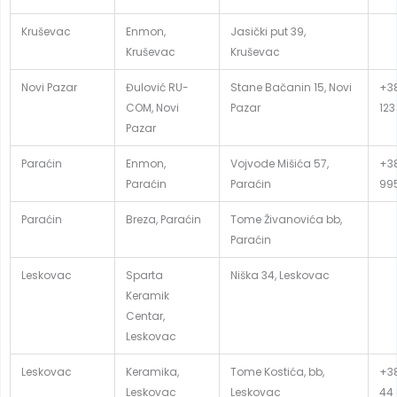
Kruševac
Enmon,
Jasički put 39,
Kruševac
Kruševac
Novi Pazar
Đulović RU-
Stane Bačanin 15, Novi
+38
COM, Novi
Pazar
123
Pazar
Paraćin
Enmon,
Vojvode Mišića 57,
+38
Paraćin
Paraćin
99
Paraćin
Breza, Paraćin
Tome Živanovića bb,
Paraćin
Leskovac
Sparta
Niška 34, Leskovac
Keramik
Centar,
Leskovac
Leskovac
Keramika,
Tome Kostića, bb,
+38
Leskovac
Leskovac
44