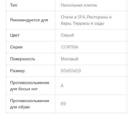
Тип
Напольная плитка
Отели и SPA, Рестораны и
Рекомендуется для
бары, Террасы и сады
Цвет
Серый
Серия
CORTINA
Поверхность
Матовый
Размер
60x60x0,9
Противоскольжение
A
для босых ног
Противоскольжение
R9
для обуви