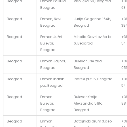
Beograd
Enmon Palilula,
Višnjička 69, Beograd
+38
Beograd
63 
Beograd
Enmon, Novi
Jurija Gagarina 164b,
+38
Beograd
Beograd
38
Beograd
Enmon Južni
Mihaila Gavrilovića br.
+38
Bulevar,
6, Beograd
54
Beograd
Beograd
Enmon Jajinci,
Bulevar JNA 20a,
+38
Beograd
Beograd
05
Beograd
Enmon Ibarski
Ibarski put 15, Beograd
+38
put, Beograd
54
Beograd
Enmon
Bulevar Kralja
+38
Bulevar,
Aleksandra 518a,
88
Beograd
Beograd
Beograd
Enmon
Batajnički drum 3.deo,
+38