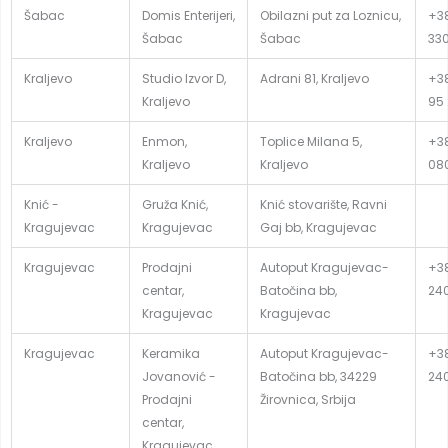
Šabac
Domis Enterijeri,
Obilazni put za Loznicu,
+38
Šabac
Šabac
33
Kraljevo
Studio Izvor D,
Adrani 81, Kraljevo
+3
Kraljevo
95
Kraljevo
Enmon,
Toplice Milana 5,
+38
Kraljevo
Kraljevo
08
Knić -
Gruža Knić,
Knić stovarište, Ravni
Kragujevac
Kragujevac
Gaj bb, Kragujevac
Kragujevac
Prodajni
Autoput Kragujevac-
+3
centar,
Batočina bb,
24
Kragujevac
Kragujevac
Kragujevac
Keramika
Autoput Kragujevac-
+3
Jovanović -
Batočina bb, 34229
24
Prodajni
Žirovnica, Srbija
centar,
Kragujevac