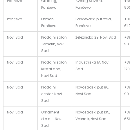
Pančevo
Grading,
Svetog Save 31,
+38
Pančevo
Pančevo
90
Pančevo
Enmon,
Pančevački put 221a,
+38
Pančevo
Pančevo
61 
Novi Sad
Prodajni salon
Železnička 29, Novi Sad
+38
Temerin, Novi
98
Sad
Novi Sad
Prodajni salon
Industrijska 1A, Novi
+38
Kristal doo,
Sad
129
Novi Sad
Novi Sad
Prodajni
Novosadski put 86,
+38
centar, Novi
Novi Sad
99
Sad
Novi Sad
Ornament
Novosadski put 135,
+38
d.o.o. - Novi
Veternik, Novi Sad
65
Sad