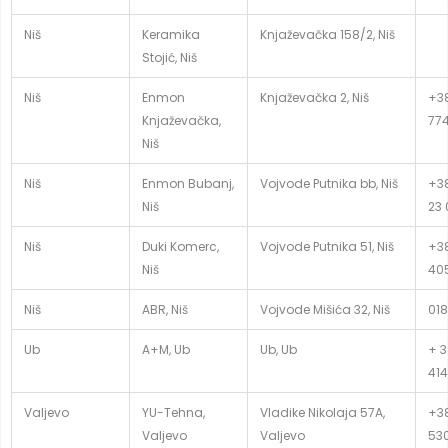
Niš
Keramika
Knjaževačka 158/2, Niš
Stojić, Niš
Niš
Enmon
Knjaževačka 2, Niš
+38
Knjaževačka,
77
Niš
Niš
Enmon Bubanj,
Vojvode Putnika bb, Niš
+38
Niš
23 
Niš
Duki Komerc,
Vojvode Putnika 51, Niš
+38
Niš
40
Niš
ABR, Niš
Vojvode Mišića 32, Niš
018
Ub
A+M, Ub
Ub, Ub
+ 3
414
Valjevo
YU-Tehna,
Vladike Nikolaja 57A,
+38
Valjevo
Valjevo
53