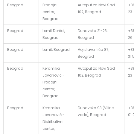
Beograd
Prodajni
Autoput za Novi Sad
+38
centar,
102, Beograd
23
Beograd
Beograd
Lemit Dorćol,
Dunavska 21-23,
+38
Beograd
Beograd
26 
Beograd
Lemit, Beograd
Vojislava Ilića 87,
+38
Beograd
31 
Beograd
Keramika
Autoput za Novi Sad
+38
Jovanović -
102, Beograd
23
Prodajni
centar,
Beograd
Beograd
Keramika
Dunavska 93 (Viline
+38
Jovanović -
vode), Beograd
01 
Distributivni
centar,