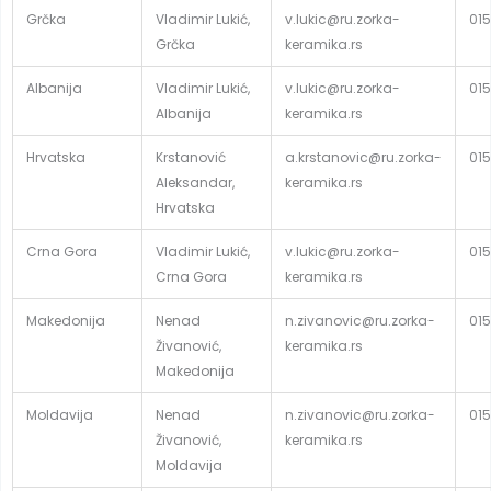
Grčka
Vladimir Lukić,
v.lukic@ru.zorka-
015
Grčka
keramika.rs
Albanija
Vladimir Lukić,
v.lukic@ru.zorka-
015
Albanija
keramika.rs
Hrvatska
Krstanović
a.krstanovic@ru.zorka-
015
Aleksandar,
keramika.rs
Hrvatska
Crna Gora
Vladimir Lukić,
v.lukic@ru.zorka-
015
Crna Gora
keramika.rs
Makedonija
Nenad
n.zivanovic@ru.zorka-
015
Živanović,
keramika.rs
Makedonija
Moldavija
Nenad
n.zivanovic@ru.zorka-
015
Živanović,
keramika.rs
Moldavija