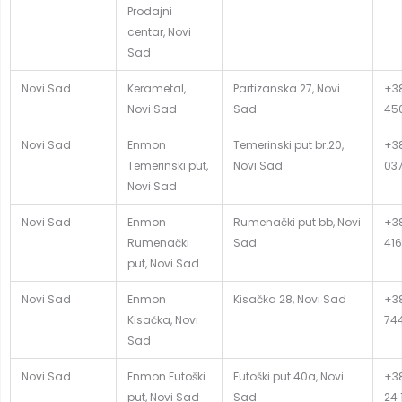
Prodajni
centar, Novi
Sad
Novi Sad
Kerametal,
Partizanska 27, Novi
+38
Novi Sad
Sad
45
Novi Sad
Enmon
Temerinski put br.20,
+38
Temerinski put,
Novi Sad
03
Novi Sad
Novi Sad
Enmon
Rumenački put bb, Novi
+38
Rumenački
Sad
416
put, Novi Sad
Novi Sad
Enmon
Kisačka 28, Novi Sad
+38
Kisačka, Novi
74
Sad
Novi Sad
Enmon Futoški
Futoški put 40a, Novi
+38
put, Novi Sad
Sad
24 