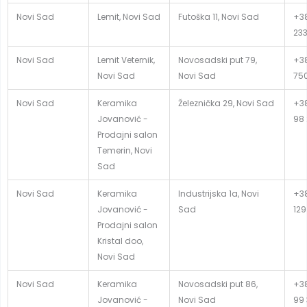
Novi Sad
Lemit, Novi Sad
Futoška 11, Novi Sad
+38
23
Novi Sad
Lemit Veternik,
Novosadski put 79,
+38
Novi Sad
Novi Sad
75
Novi Sad
Keramika
Železnička 29, Novi Sad
+38
Jovanović -
98
Prodajni salon
Temerin, Novi
Sad
Novi Sad
Keramika
Industrijska 1a, Novi
+38
Jovanović -
Sad
129
Prodajni salon
Kristal doo,
Novi Sad
Novi Sad
Keramika
Novosadski put 86,
+38
Jovanović -
Novi Sad
99