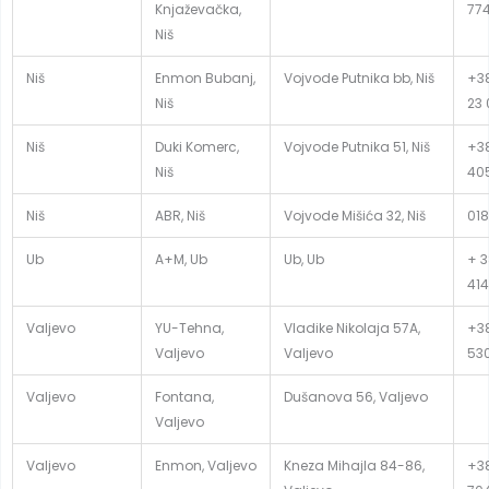
Knjaževačka,
77
Niš
Niš
Enmon Bubanj,
Vojvode Putnika bb, Niš
+38
Niš
23 
Niš
Duki Komerc,
Vojvode Putnika 51, Niš
+38
Niš
40
Niš
ABR, Niš
Vojvode Mišića 32, Niš
018
Ub
A+M, Ub
Ub, Ub
+ 3
414
Valjevo
YU-Tehna,
Vladike Nikolaja 57A,
+38
Valjevo
Valjevo
53
Valjevo
Fontana,
Dušanova 56, Valjevo
Valjevo
Valjevo
Enmon, Valjevo
Kneza Mihajla 84-86,
+38