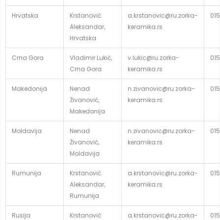
Hrvatska
Krstanović
a.krstanovic@ru.zorka-
015
Aleksandar,
keramika.rs
Hrvatska
Crna Gora
Vladimir Lukić,
v.lukic@ru.zorka-
015
Crna Gora
keramika.rs
Makedonija
Nenad
n.zivanovic@ru.zorka-
015
Živanović,
keramika.rs
Makedonija
Moldavija
Nenad
n.zivanovic@ru.zorka-
015
Živanović,
keramika.rs
Moldavija
Rumunija
Krstanović
a.krstanovic@ru.zorka-
015
Aleksandar,
keramika.rs
Rumunija
Rusija
Krstanović
a.krstanovic@ru.zorka-
015