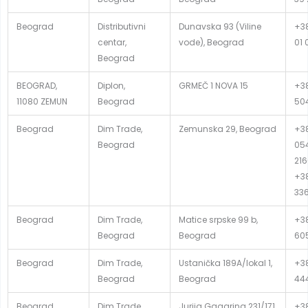
Beograd
Distributivni
Dunavska 93 (Viline
+38
centar,
vode), Beograd
01 
Beograd
BEOGRAD,
Diplon,
GRMEČ 1 NOVA 15
+38
11080 ZEMUN
Beograd
50
Beograd
Dim Trade,
Zemunska 29, Beograd
+38
Beograd
054
216
+38
33
Beograd
Dim Trade,
Matice srpske 99 b,
+38
Beograd
Beograd
60
Beograd
Dim Trade,
Ustanička 189A/lokal 1,
+38
Beograd
Beograd
44
Beograd
Dim Trade,
Jurija Gagarina 231/171,
+38