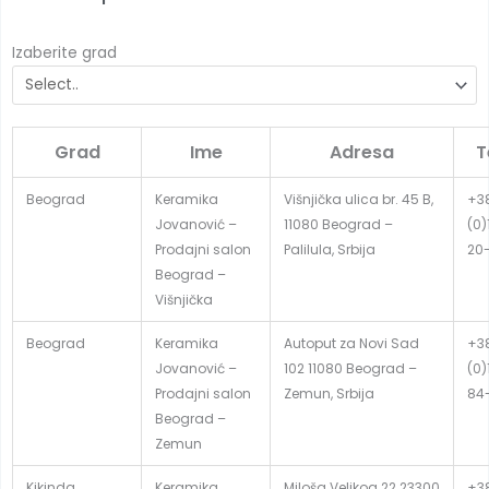
Izaberite grad
Grad
Ime
Adresa
T
Beograd
Keramika
Višnjička ulica br. 45 B,
+3
Jovanović –
11080 Beograd –
(0)
Prodajni salon
Palilula, Srbija
20
Beograd –
Višnjička
Beograd
Keramika
Autoput za Novi Sad
+3
Jovanović –
102 11080 Beograd –
(0)
Prodajni salon
Zemun, Srbija
84
Beograd –
Zemun
Kikinda
Keramika
Miloša Velikog 22 23300
+3