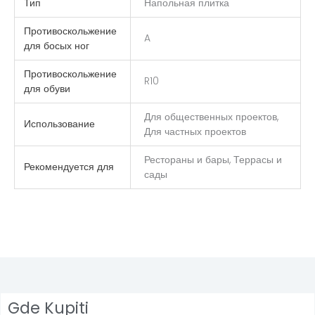
Тип
Напольная плитка
Противоскольжение
A
для босых ног
Противоскольжение
R10
для обуви
Для общественных проектов,
Использование
Для частных проектов
Рестораны и бары, Террасы и
Рекомендуется для
сады
Gde Kupiti