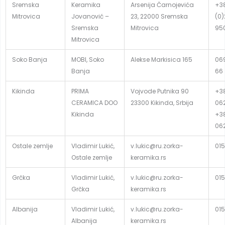
Sremska
Keramika
Arsenija Čarnojevića
+3
Mitrovica
Jovanović –
23, 22000 Sremska
(0
Sremska
Mitrovica
95
Mitrovica
Soko Banja
MOBI, Soko
Alekse Markisica 165
06
Banja
66
Kikinda
PRIMA
Vojvode Putnika 90
+3
CERAMICA DOO
23300 Kikinda, Srbija
06
Kikinda
+3
06
Ostale zemlje
Vladimir Lukić,
v.lukic@ru.zorka-
015
Ostale zemlje
keramika.rs
Grčka
Vladimir Lukić,
v.lukic@ru.zorka-
015
Grčka
keramika.rs
Albanija
Vladimir Lukić,
v.lukic@ru.zorka-
015
Albanija
keramika.rs