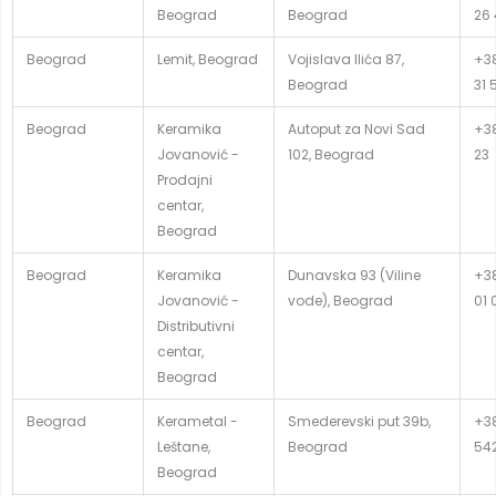
Beograd
Beograd
26 
Beograd
Lemit, Beograd
Vojislava Ilića 87,
+38
Beograd
31 
Beograd
Keramika
Autoput za Novi Sad
+38
Jovanović -
102, Beograd
23
Prodajni
centar,
Beograd
Beograd
Keramika
Dunavska 93 (Viline
+38
Jovanović -
vode), Beograd
01 
Distributivni
centar,
Beograd
Beograd
Kerametal -
Smederevski put 39b,
+3
Leštane,
Beograd
54
Beograd