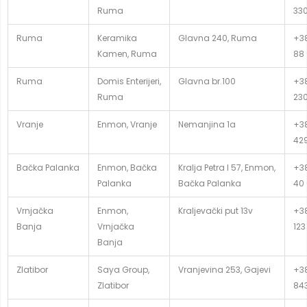
Ruma
33
Ruma
Keramika
Glavna 240, Ruma
+38
Kamen, Ruma
88
Ruma
Domis Enterijeri,
Glavna br.100
+38
Ruma
23
Vranje
Enmon, Vranje
Nemanjina 1a
+38
42
Bačka Palanka
Enmon, Bačka
Kralja Petra I 57, Enmon,
+38
Palanka
Bačka Palanka
40 
Vrnjačka
Enmon,
Kraljevački put 13v
+38
Banja
Vrnjačka
123
Banja
Zlatibor
Saya Group,
Vranjevina 253, Gajevi
+38
Zlatibor
84