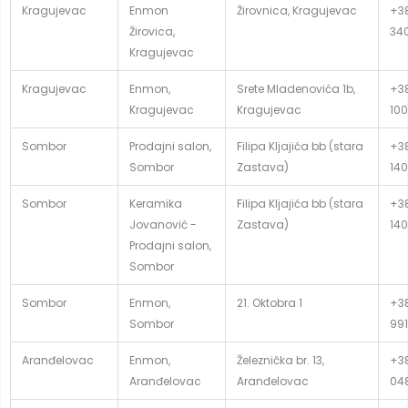
Kragujevac
Enmon
Žirovnica, Kragujevac
+38
Žirovica,
34
Kragujevac
Kragujevac
Enmon,
Srete Mladenovića 1b,
+38
Kragujevac
Kragujevac
100
Sombor
Prodajni salon,
Filipa Kljajića bb (stara
+38
Sombor
Zastava)
140
Sombor
Keramika
Filipa Kljajića bb (stara
+38
Jovanović -
Zastava)
140
Prodajni salon,
Sombor
Sombor
Enmon,
21. Oktobra 1
+38
Sombor
991
Aranđelovac
Enmon,
Železnička br. 13,
+38
Aranđelovac
Aranđelovac
04