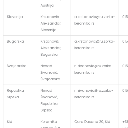
Austrija
Slovenija
Krstanović
a.krstanovic@ru.zorka-
015
Aleksandar,
keramika.rs
Slovenija
Bugarska
Krstanović
a.krstanovic@ru.zorka-
015
Aleksandar,
keramika.rs
Bugarska
Švajcarska
Nenad
n.zivanovic@ru.zorka-
015
Živanović,
keramika.rs
Švajcarska
Republika
Nenad
n.zivanovic@ru.zorka-
015
Srpska
Živanović,
keramika.rs
Republika
Srpska
Šid
Keramika
Cara Dusana 20, Šid
+38