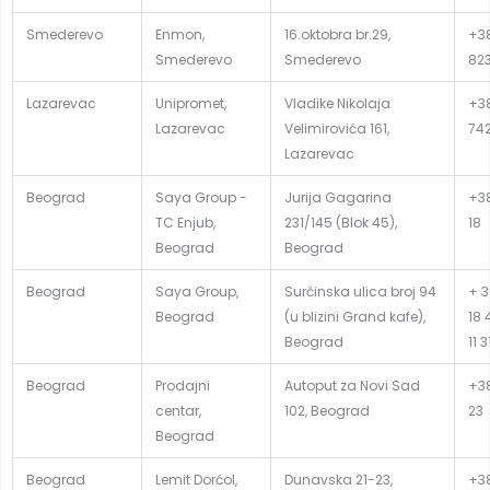
Smederevo
Enmon,
16.oktobra br.29,
+38
Smederevo
Smederevo
82
Lazarevac
Unipromet,
Vladike Nikolaja
+38
Lazarevac
Velimirovića 161,
74
Lazarevac
Beograd
Saya Group -
Jurija Gagarina
+38
TC Enjub,
231/145 (Blok 45),
18
Beograd
Beograd
Beograd
Saya Group,
Surčinska ulica broj 94
+ 3
Beograd
(u blizini Grand kafe),
18 
Beograd
11 
Beograd
Prodajni
Autoput za Novi Sad
+38
centar,
102, Beograd
23
Beograd
Beograd
Lemit Dorćol,
Dunavska 21-23,
+38