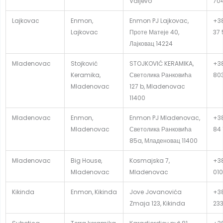
Valjevo
70
Lajkovac
Enmon,
Enmon PJ Lajkovac,
+38
Lajkovac
Проте Матеје 40,
37 
Лајковац 14224
Mladenovac
Stojković
STOJKOVIĆ KERAMIKA,
+38
Keramika,
Светолика Ранковића
80
Mladenovac
127 b, Mladenovac
11400
Mladenovac
Enmon,
Enmon PJ Mladenovac,
+38
Mladenovac
Светолика Ранковића
84 
85a, Младеновац 11400
Mladenovac
Big House,
Kosmajska 7,
+38
Mladenovac
Mladenovac
010
Kikinda
Enmon, Kikinda
Jove Jovanovića
+38
Zmaja 123, Kikinda
23