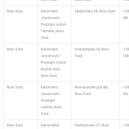
Novi Sad
Keramika
Železnička 29, Novi Sad
+38
Jovanović -
98
Prodajni salon
Temerin, Novi
Sad
Novi Sad
Keramika
Industrijska 1a, Novi
+38
Jovanović -
Sad
129
Prodajni salon
Kristal doo,
Novi Sad
Novi Sad
Keramika
Novosadski put 86,
+38
Jovanović -
Novi Sad
99
Prodajni
centar, Novi
Sad
Novi Sad
Kerametal,
Partizanska 27, Novi
+38