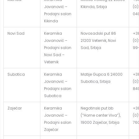
Jovanović –
Kikinda, Srbija
(0
Prodajni salon
04
Kikinda
Novi Sad
Keramika
Novosadski put 86
+3
Jovanović –
21203 Veternik, Novi
(0)
Prodajni salon
Sad, Srbija
99
Novi Sad –
Veternik
Subotica
Keramika
Matije Gupca 6 24000
+3
Jovanović –
Subotica, Srbija
(0
Prodajni salon
84
Subotica
Zaječar
Keramika
Negotinski put bb
+3
Jovanović –
(“Home center Viva”),
(0)
Prodajni salon
19000 Zaječar, Srbija
76
Zaječar