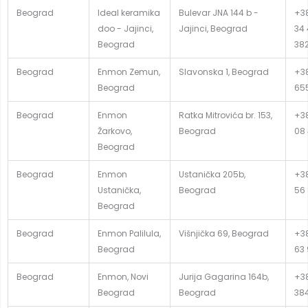
Beograd
Ideal keramika
Bulevar JNA 144 b -
+38
doo - Jajinci,
Jajinci, Beograd
34 
Beograd
382
Beograd
Enmon Zemun,
Slavonska 1, Beograd
+38
Beograd
65
Beograd
Enmon
Ratka Mitrovića br. 153,
+38
Žarkovo,
Beograd
08
Beograd
Beograd
Enmon
Ustanička 205b,
+38
Ustanička,
Beograd
56
Beograd
Beograd
Enmon Palilula,
Višnjička 69, Beograd
+38
Beograd
63 
Beograd
Enmon, Novi
Jurija Gagarina 164b,
+38
Beograd
Beograd
38