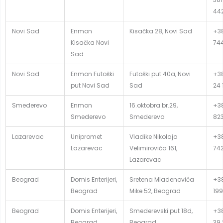
44
Novi Sad
Enmon
Kisačka 28, Novi Sad
+38
Kisačka Novi
74
Sad
Novi Sad
Enmon Futoški
Futoški put 40a, Novi
+38
put Novi Sad
Sad
24 
Smederevo
Enmon
16.oktobra br.29,
+38
Smederevo
Smederevo
82
Lazarevac
Unipromet
Vladike Nikolaja
+38
Lazarevac
Velimirovića 161,
74
Lazarevac
Beograd
Domis Enterijeri,
Sretena Mladenovića
+38
Beograd
Mike 52, Beograd
199
Beograd
Domis Enterijeri,
Smederevski put 18d,
+38
Beograd
Beograd
39 