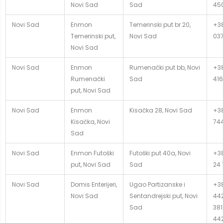
Novi Sad
Sad
45
Novi Sad
Enmon
Temerinski put br.20,
+38
Temerinski put,
Novi Sad
03
Novi Sad
Novi Sad
Enmon
Rumenački put bb, Novi
+38
Rumenački
Sad
416
put, Novi Sad
Novi Sad
Enmon
Kisačka 28, Novi Sad
+38
Kisačka, Novi
74
Sad
Novi Sad
Enmon Futoški
Futoški put 40a, Novi
+38
put, Novi Sad
Sad
24 
Novi Sad
Domis Enterijeri,
Ugao Partizanske i
+38
Novi Sad
Sentandrejski put, Novi
442
Sad
381
44