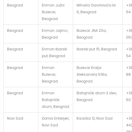
Beograd
Enmon Južni
Mihaila Gavrilovića br.
+38
Bulevar,
6, Beograd
54
Beograd
Beograd
Enmon Jajinci,
Bulevar JNA 20a,
+38
Beograd
Beograd
05
Beograd
Enmon Ibarski
Ibarski put 15, Beograd
+38
put, Beograd
54
Beograd
Enmon
Bulevar Kralja
+38
Bulevar,
Aleksandra 518a,
88
Beograd
Beograd
Beograd
Enmon
Batajnički drum 3.deo,
+38
Batajnički
Beograd
60 
drum, Beograd
Novi Sad
Domis Enterijeri,
Kisačka 12, Novi Sad
+38
Novi Sad
442
381