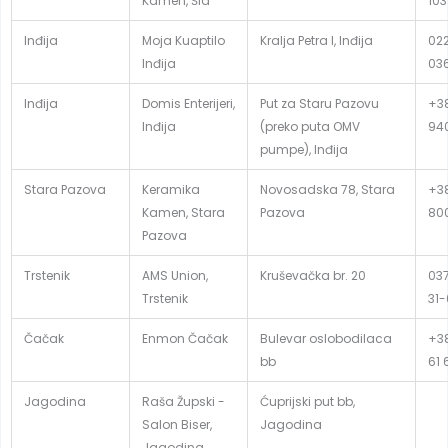
Kamen, Šid
103
Inđija
Moja Kuaptilo
Kralja Petra I, Inđija
02
Inđija
03
Inđija
Domis Enterijeri,
Put za Staru Pazovu
+38
Inđija
(preko puta OMV
94
pumpe), Inđija
Stara Pazova
Keramika
Novosadska 78, Stara
+38
Kamen, Stara
Pazova
80
Pazova
Trstenik
AMS Union,
Kruševačka br. 20
037
Trstenik
31
Čačak
Enmon Čačak
Bulevar oslobodilaca
+38
bb
61 
Jagodina
Raša Župski -
Ćuprijski put bb,
Salon Biser,
Jagodina
Jagodina