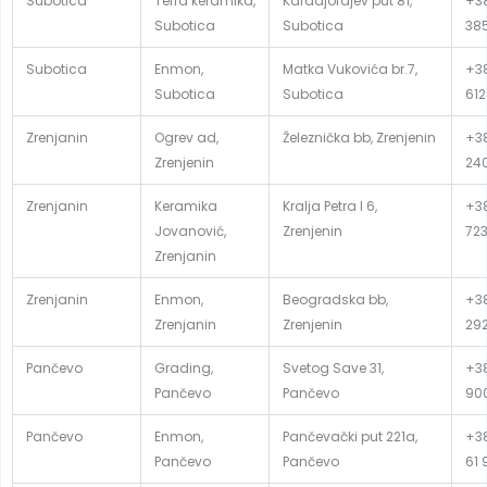
Subotica
Terra keramika,
Karadjordjev put 81,
+38
Subotica
Subotica
38
Subotica
Enmon,
Matka Vukovića br.7,
+38
Subotica
Subotica
612
Zrenjanin
Ogrev ad,
Železnička bb, Zrenjenin
+38
Zrenjenin
24
Zrenjanin
Keramika
Kralja Petra I 6,
+38
Jovanović,
Zrenjenin
72
Zrenjanin
Zrenjanin
Enmon,
Beogradska bb,
+38
Zrenjanin
Zrenjenin
29
Pančevo
Grading,
Svetog Save 31,
+38
Pančevo
Pančevo
90
Pančevo
Enmon,
Pančevački put 221a,
+38
Pančevo
Pančevo
61 