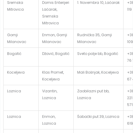
Sremska
Domis Enterijeri
1. Novembra 10, Laćarak
+38
Mitrovica
Laćarak,
119
Sremska
Mitrovica
Gornji
Enmon, Gornji
Rudnička 35, Gornji
+38
Milanovac
Milanovac
Milanovac
109
Bogatić
Džavić, Bogatić
Sveto polje bb, Bogatić
+38
76 
Koceljeva
Klas Promet,
Mali Bošnjak, Koceljeva
+38
Koceljeva
67
Loznica
Vizantin,
Zaobilazni put bb,
+38
Loznica
Loznica
221
571
Loznica
Enmon,
Šabački put 39, Loznica
+38
Loznica
619