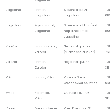
Jagodina
Enmon,
Slovenski put 21,
+38
Jagodina
Jagodina
68
Jagodina
Aqua Promet,
Slovenski put b.b. (kod
+38
Jagodina
naplatne rampe),
80
Jagodina
Zaječar
Prodajni salon,
Negotinski put bb
+38
Zaječar
(“Home center Viva”)
76
Zaječar
Enmon,
Negotinski put 44
+38
Zaječar
313
Vršac
Enmon, Vršac
Vojvode Stepe
+38
Stepanovića bb, Vršac
913
Vršac
Keramika,
Gudurički put 105
+38
Vršac
313
Ruma
Media Enterijeri,
Vuka Karadžića 33
+38