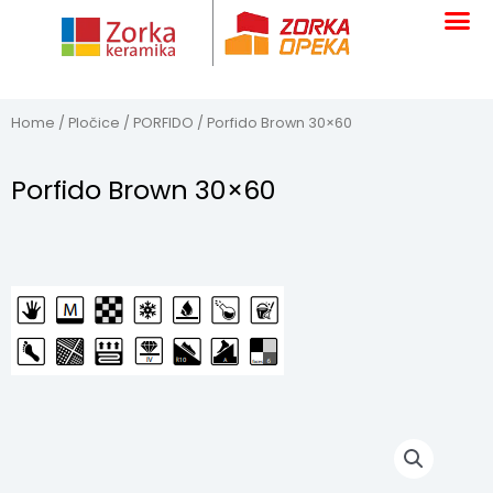
Skip
to
content
Home
/
Pločice
/
PORFIDO
/ Porfido Brown 30×60
Porfido Brown 30×60