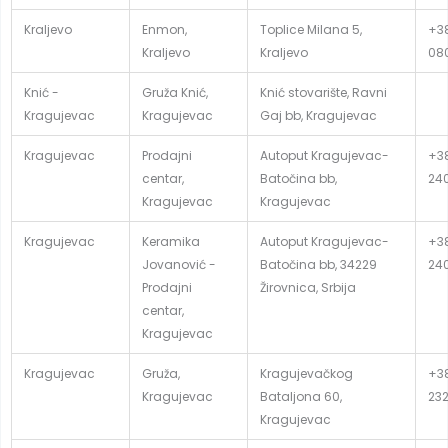
Kraljevo
Enmon,
Toplice Milana 5,
+38
Kraljevo
Kraljevo
08
Knić -
Gruža Knić,
Knić stovarište, Ravni
Kragujevac
Kragujevac
Gaj bb, Kragujevac
Kragujevac
Prodajni
Autoput Kragujevac-
+3
centar,
Batočina bb,
24
Kragujevac
Kragujevac
Kragujevac
Keramika
Autoput Kragujevac-
+3
Jovanović -
Batočina bb, 34229
24
Prodajni
Žirovnica, Srbija
centar,
Kragujevac
Kragujevac
Gruža,
Kragujevačkog
+38
Kragujevac
Bataljona 60,
23
Kragujevac