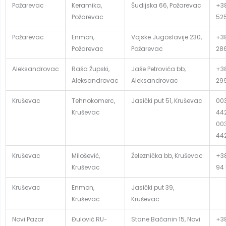
Požarevac
Keramika,
Šudijska 66, Požarevac
+38
Požarevac
52
Požarevac
Enmon,
Vojske Jugoslavije 230,
+38
Požarevac
Požarevac
28
Aleksandrovac
Raša Župski,
Jaše Petrovića bb,
+38
Aleksandrovac
Aleksandrovac
29
Kruševac
Tehnokomerc,
Jasički put 51, Kruševac
003
Kruševac
442
003
44
Kruševac
Milošević,
Železnička bb, Kruševac
+3
Kruševac
94
Kruševac
Enmon,
Jasički put 39,
Kruševac
Kruševac
Novi Pazar
Đulović RU-
Stane Bačanin 15, Novi
+38