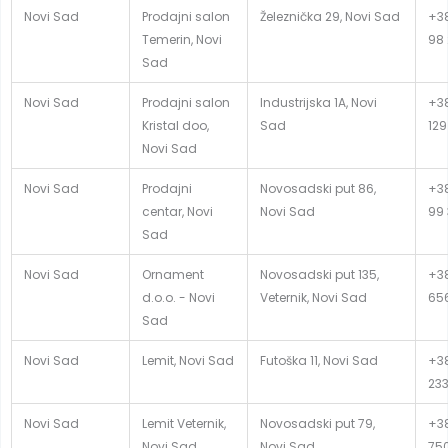
Novi Sad
Prodajni salon
Železnička 29, Novi Sad
+38
Temerin, Novi
98
Sad
Novi Sad
Prodajni salon
Industrijska 1A, Novi
+38
Kristal doo,
Sad
129
Novi Sad
Novi Sad
Prodajni
Novosadski put 86,
+38
centar, Novi
Novi Sad
99
Sad
Novi Sad
Ornament
Novosadski put 135,
+38
d.o.o. - Novi
Veternik, Novi Sad
65
Sad
Novi Sad
Lemit, Novi Sad
Futoška 11, Novi Sad
+38
23
Novi Sad
Lemit Veternik,
Novosadski put 79,
+38
Novi Sad
Novi Sad
75