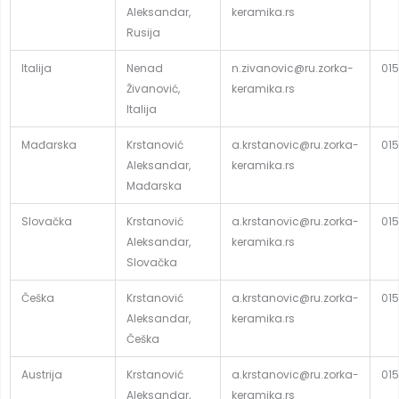
Aleksandar,
keramika.rs
Rusija
Italija
Nenad
n.zivanovic@ru.zorka-
015
Živanović,
keramika.rs
Italija
Mađarska
Krstanović
a.krstanovic@ru.zorka-
015
Aleksandar,
keramika.rs
Mađarska
Slovačka
Krstanović
a.krstanovic@ru.zorka-
015
Aleksandar,
keramika.rs
Slovačka
Češka
Krstanović
a.krstanovic@ru.zorka-
015
Aleksandar,
keramika.rs
Češka
Austrija
Krstanović
a.krstanovic@ru.zorka-
015
Aleksandar,
keramika.rs