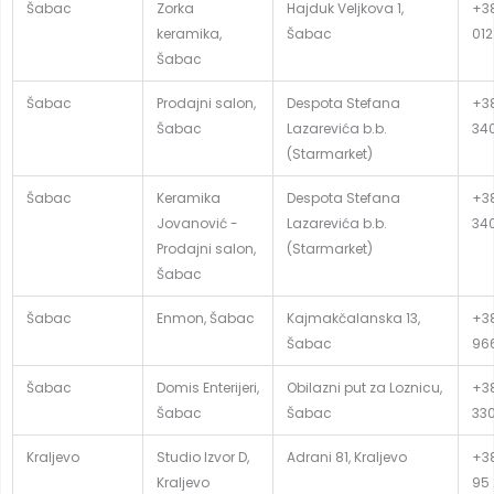
Šabac
Zorka
Hajduk Veljkova 1,
+38
keramika,
Šabac
012
Šabac
Šabac
Prodajni salon,
Despota Stefana
+38
Šabac
Lazarevića b.b.
34
(Starmarket)
Šabac
Keramika
Despota Stefana
+38
Jovanović -
Lazarevića b.b.
34
Prodajni salon,
(Starmarket)
Šabac
Šabac
Enmon, Šabac
Kajmakčalanska 13,
+38
Šabac
96
Šabac
Domis Enterijeri,
Obilazni put za Loznicu,
+38
Šabac
Šabac
33
Kraljevo
Studio Izvor D,
Adrani 81, Kraljevo
+3
Kraljevo
95