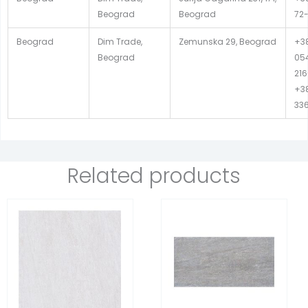
Beograd
Beograd
72-
Beograd
Dim Trade,
Zemunska 29, Beograd
+38
Beograd
054
216
+38
33
Related products