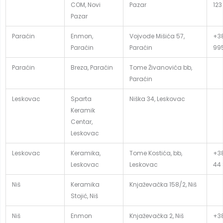
COM, Novi
Pazar
123
Pazar
Paraćin
Enmon,
Vojvode Mišića 57,
+38
Paraćin
Paraćin
99
Paraćin
Breza, Paraćin
Tome Živanovića bb,
Paraćin
Leskovac
Sparta
Niška 34, Leskovac
Keramik
Centar,
Leskovac
Leskovac
Keramika,
Tome Kostića, bb,
+38
Leskovac
Leskovac
44
Niš
Keramika
Knjaževačka 158/2, Niš
Stojić, Niš
Niš
Enmon
Knjaževačka 2, Niš
+38