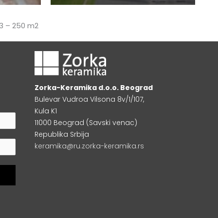
33 – 250 m2
Zorka-Keramika d.o.o. Beograd
Bulevar Vudroa Vilsona 8v/1/107,
Kula K1
11000 Beograd (Savski venac)
Republika Srbija
keramika@ru.zorka-keramika.rs