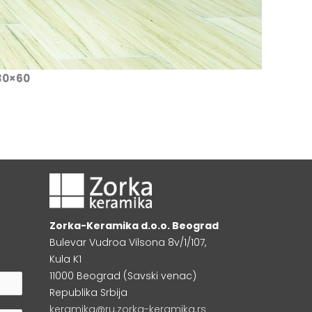
30×60
Zorka-Keramika d.o.o. Beograd
Bulevar Vudroa Vilsona 8v/1/107,
Kula K1
11000 Beograd (Savski venac)
Republika Srbija
keramika@ru.zorka-keramika.rs