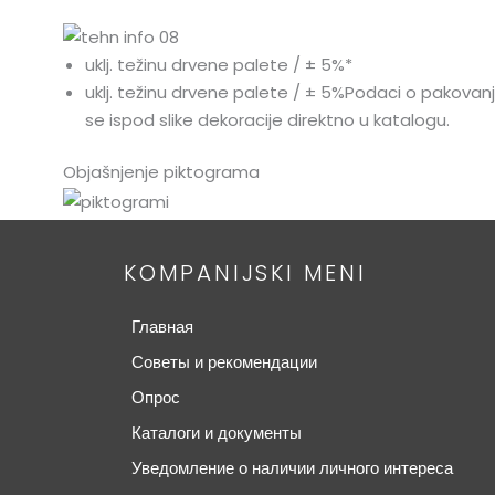
uklj. težinu drvene palete / ± 5%*
uklj. težinu drvene palete / ± 5%Podaci o pakovanju
se ispod slike dekoracije direktno u katalogu.
Objašnjenje piktograma
KOMPANIJSKI MENI
Главная
Советы и рекомендации
Опрос
Каталоги и документы
Уведомление о наличии личного интереса