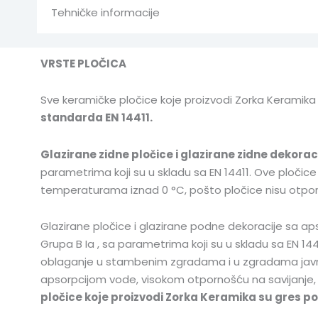
Tehničke informacije
VRSTE PLOČICA
Sve keramičke pločice koje proizvodi Zorka Keramika
standarda EN 14411.
Glazirane zidne pločice i glazirane zidne dekoraci
parametrima koji su u skladu sa EN 14411. Ove pločice
temperaturama iznad 0 °C, pošto pločice nisu otpo
Glazirane pločice i glazirane podne dekoracije sa a
Grupa B Ia , sa parametrima koji su u skladu sa EN 144
oblaganje u stambenim zgradama i u zgradama javnih
apsorpcijom vode, visokom otpornošću na savijanje,
pločice koje proizvodi Zorka Keramika su gres p