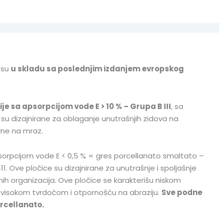
 su
u skladu sa poslednjim izdanjem evropskog
je sa apsorpcijom vode E > 10 % – Grupa B III
, sa
 su dizajnirane za oblaganje unutrašnjih zidova na
rne na mraz.
psorpcijom vode E < 0,5 % = gres porcellanato smaltato –
11. Ove pločice su dizajnirane za unutrašnje i spoljašnje
 organizacija. Ove pločice se karakterišu niskom
 visokom tvrdoćom i otpornošću na abraziju.
Sve podne
orcellanato.