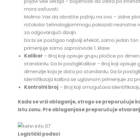
pojavi više verzija – bojamože da varira po intenzi
mora sačuvati.
Molimo Vas da obratite pažnju na ovo – zidne plo
rotokolor tehnologijommogu pokazati neznatne razli
za odgovarajući dizajn.
Da bi se postigao najbolji efekat, samo jedan ton s
primenjuje samo zaproizvode 1. klase
Kalibar
– Broj koji opisuje grupu pločice po dimenz
standardu. Da bi postigliKalibar – Broj koji opisuje
dimenzije koja je data po standardu. Da bi postiglin
Identifikacija kalibra se uglavnom primenjuje za proi
Kontrolni broj
– Broj koji omogućava identifikaciju
Kada se vrši oblaganje, strogo se preporučuje ko
istu zonu. Pre oblaganjase preporučuje otvaranje i
Logistički podaci