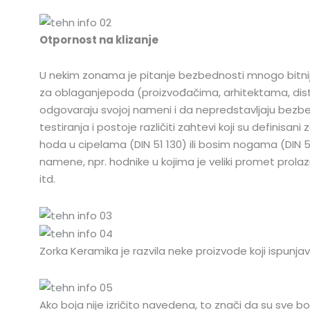
Otpornost na klizanje
U nekim zonama je pitanje bezbednosti mnogo bitni
za oblaganjepoda (proizvođačima, arhitektama, distr
odgovaraju svojoj nameni i da nepredstavljaju bezbedn
testiranja i postoje različiti zahtevi koji su definis
hoda u cipelama (DIN 51 130) ili bosim nogama (DIN 5
namene, npr. hodnike u kojima je veliki promet prolazni
itd.
Zorka Keramika je razvila neke proizvode koji ispun
Ako boja nije izričito navedena, to znači da su sve boj