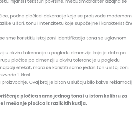
tetu, nijansi i teksturi površine, međutimkarakter dizajna se
čice, podne pločicei dekoracije koje se proizvode modernom
ke u šari, tonu i intenzitetu koje supoželjne i karakterističn
e sme koristitiu istoj zoni. Identifikacija tona se uglavnom
iji u okviru tolerancije u pogledu dimenzije koja je data po
 grupu pločice po dimenziji u okviru tolerancije u pogledu
ajbolji efekat, mora se koristiti samo jedan ton u istoj zoni.
zvode 1. klasI.
 proizvodnje. Ovaj broj je bitan u slučaju bilo kakve reklamacij
rišćenje pločica samo jednog tona i u istom kalibru za
 mešanje pločica iz različitih kutija.