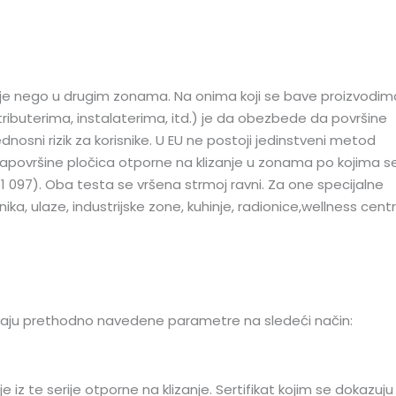
je nego u drugim zonama. Na onima koji se bave proizvodim
ibuterima, instalaterima, itd.) je da obezbede da površine
osni rizik za korisnike. U EU ne postoji jedinstveni metod
ani zapovršine pločica otporne na klizanje u zonama po kojima s
1 097). Oba testa se vršena strmoj ravni. Za one specijalne
ka, ulaze, industrijske zone, kuhinje, radionice,wellness centr
javaju prethodno navedene parametre na sledeći način:
e iz te serije otporne na klizanje. Sertifikat kojim se dokazuju