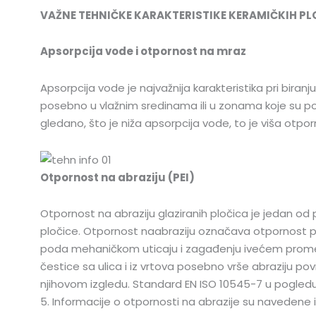
VAŽNE TEHNIČKE KARAKTERISTIKE KERAMIČKIH PL
Apsorpcija vode i otpornost na mraz
Apsorpcija vode je najvažnija karakteristika pri bir
posebno u vlažnim sredinama ili u zonama koje su p
gledano, što je niža apsorpcija vode, to je viša otp
Otpornost na abraziju (PEI)
Otpornost na abraziju glaziranih pločica je jedan o
pločice. Otpornost naabraziju označava otpornost pl
poda mehaničkom uticaju i zagađenju ivećem prometu
čestice sa ulica i iz vrtova posebno vrše abraziju 
njihovom izgledu. Standard EN ISO 10545-7 u pogled
5. Informacije o otpornosti na abrazije su navedene i