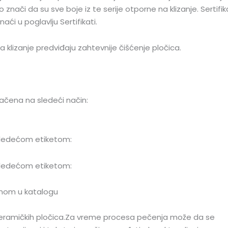
znači da su sve boje iz te serije otporne na klizanje. Sertifik
i u poglavlju Sertifikati.
 klizanje predviđaju zahtevnije čišćenje pločica.
načena na sledeći način:
 sledećom etiketom:
 sledećom etiketom:
nom u katalogu
h keramičkih pločica.Za vreme procesa pečenja može da se