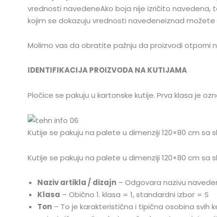
vrednosti navedeneAko boja nije izričito navedena, to 
kojim se dokazuju vrednosti navedeneiznad možete nać
Molimo vas da obratite pažnju da proizvodi otporni na
IDENTIFIKACIJA PROIZVODA NA KUTIJAMA
Pločice se pakuju u kartonske kutije. Prva klasa je oz
Kutije se pakuju na palete u dimenziji 120×80 cm sa
Kutije se pakuju na palete u dimenziji 120×80 cm sa
Naziv artikla / dizajn
– Odgovara nazivu navede
Klasa
– Obično 1. klasa = 1, standardni izbor = S
Ton
– To je karakteristična i tipična osobina svi