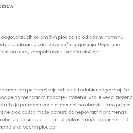
OČICA
anju odgovarajućih keramičkih pločica za određenu namenu
odložne ciklusima zamrzavanja/otopljavanja. Uopšteno
ornost na mraz, kompaktnost i tvrdoća pločice.
d parametara pri donošenju odluke pri odabiru odgovarajuće
očice na mehaničko habanje i trošenje. Što je veća izloženo
, to je potrebna veća otpornost na abraziju. Jako prljave
površine pločica,što može dovesti do nepovratnih promena u
u abrazije klasifikuje otpornost poklasama/stepenima od 0 
spod slike podnih pločica.