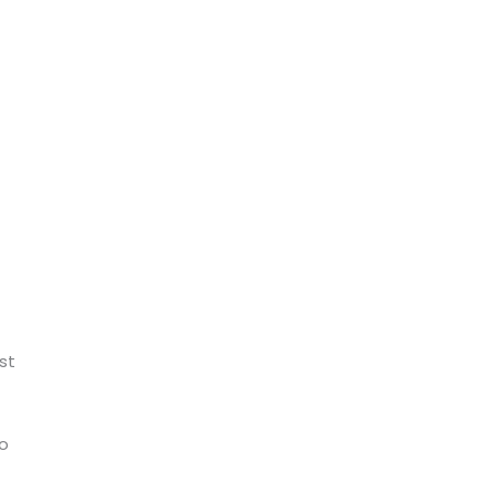
st
do