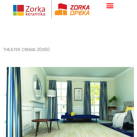
Skip
to
content
THEATER CREMA 30X60