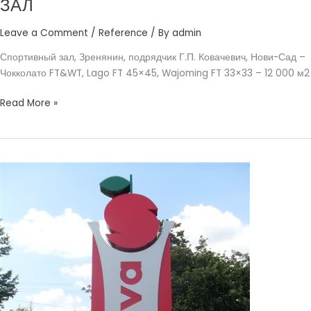
ЗАЛ
Leave a Comment
/
Reference
/ By
admin
Спортивный зал, Зренянин, подрядчик Г.П. Ковачевич, Нови-Сад –
Чокколато FT&WT, Lago FT 45×45, Wajoming FT 33×33 – 12 000 м2
Read More »
САВА
БИЕЛИНА