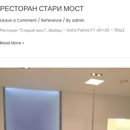
РЕСТОРАН СТАРИ МОСТ
Leave a Comment
/
Reference
/ By
admin
Ресторан “Старый мост”, Шабац – Vista Panna FT 45×45 – 110м2
Read More »
МОЩНАЯ
ПЛИТА