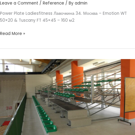
Leave a Comment
/
Reference
/ By
admin
Power Plate Ladiesfitness Лавочкина 34. Москва – Emotion WT
50×20 & Tuscany FT 45×45 – 160 м2
Read More »
НАЧАЛЬНАЯ
ШКОЛА
СЛАНО
ДУБРОВНИК