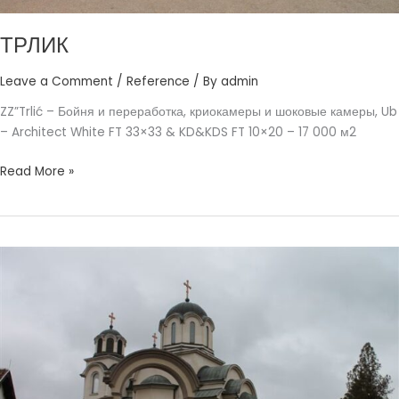
ТРЛИК
Leave a Comment
/
Reference
/ By
admin
ZZ”Trlić – Бойня и переработка, криокамеры и шоковые камеры, Ub
– Architect White FT 33×33 & KD&KDS FT 10×20 – 17 000 м2
Read More »
СЕРБСКАЯ
ПРАВОСЛАВНАЯ
ЦЕРКОВЬ