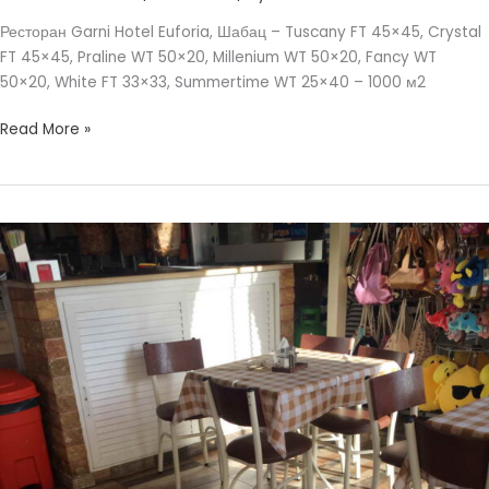
Ресторан Garni Hotel Euforia, Шабац – Tuscany FT 45×45, Crystal
FT 45×45, Praline WT 50×20, Millenium WT 50×20, Fancy WT
50×20, White FT 33×33, Summertime WT 25×40 – 1000 м2
Read More »
АЛЬКАНО
РЕСТОРАН