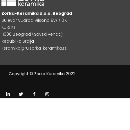
Zorka-Keramika d.o.o. Beograd
Bulevar Vudroa Vilsona 8v/1/107,
Kula K1
11000 Beograd (Savski venac)
Republika Srbija
keramika@ru.zorka-keramika.rs
Copyright © Zorka Keramika 2022
L
T
F
I
i
w
a
n
n
i
c
s
k
t
e
t
e
t
b
a
d
e
o
g
i
r
o
r
n
k
a
-
-
m