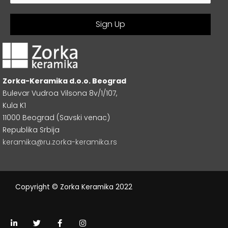
Zorka-Keramika d.o.o. Beograd
Bulevar Vudroa Vilsona 8v/1/107,
Kula K1
11000 Beograd (Savski venac)
Republika Srbija
keramika@ru.zorka-keramika.rs
Copyright © Zorka Keramika 2022
L
T
F
I
i
w
a
n