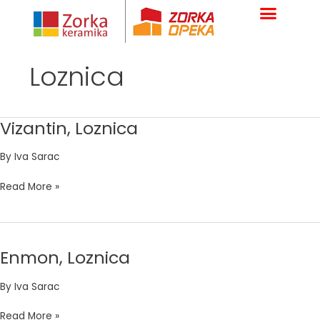
Skip
to
content
Loznica
Vizantin, Loznica
Vizantin,
Loznica
By
Iva Sarac
Read More »
Enmon, Loznica
Enmon,
Loznica
By
Iva Sarac
Read More »