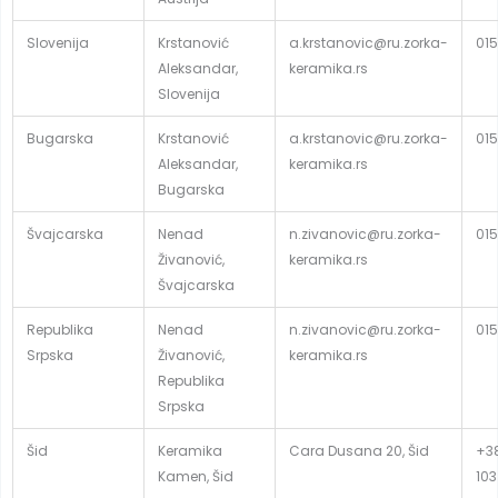
Slovenija
Krstanović
a.krstanovic@ru.zorka-
015
Aleksandar,
keramika.rs
Slovenija
Bugarska
Krstanović
a.krstanovic@ru.zorka-
015
Aleksandar,
keramika.rs
Bugarska
Švajcarska
Nenad
n.zivanovic@ru.zorka-
015
Živanović,
keramika.rs
Švajcarska
Republika
Nenad
n.zivanovic@ru.zorka-
015
Srpska
Živanović,
keramika.rs
Republika
Srpska
Šid
Keramika
Cara Dusana 20, Šid
+38
Kamen, Šid
103