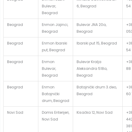
Bulevar,
6, Beograd
54
Beograd
Beograd
Enmon Jajinci,
Bulevar JNA 20a,
+38
Beograd
Beograd
05
Beograd
Enmon Ibarski
Ibarski put 15, Beograd
+38
put, Beograd
54
Beograd
Enmon
Bulevar Kralja
+38
Bulevar,
Aleksandra 518a,
88
Beograd
Beograd
Beograd
Enmon
Batajnički drum 3.deo,
+38
Batajnički
Beograd
60 
drum, Beograd
Novi Sad
Domis Enterijeri,
Kisačka 12, Novi Sad
+38
Novi Sad
442
381