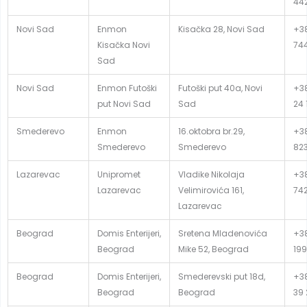
44
Novi Sad
Enmon
Kisačka 28, Novi Sad
+38
Kisačka Novi
74
Sad
Novi Sad
Enmon Futoški
Futoški put 40a, Novi
+38
put Novi Sad
Sad
24 
Smederevo
Enmon
16.oktobra br.29,
+38
Smederevo
Smederevo
82
Lazarevac
Unipromet
Vladike Nikolaja
+38
Lazarevac
Velimirovića 161,
74
Lazarevac
Beograd
Domis Enterijeri,
Sretena Mladenovića
+38
Beograd
Mike 52, Beograd
199
Beograd
Domis Enterijeri,
Smederevski put 18d,
+38
Beograd
Beograd
39 