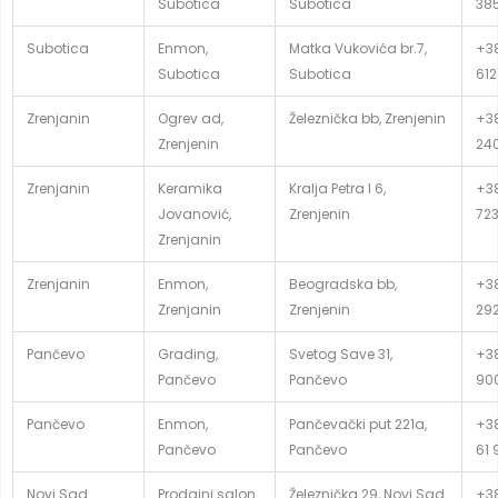
Subotica
Subotica
38
Subotica
Enmon,
Matka Vukovića br.7,
+38
Subotica
Subotica
612
Zrenjanin
Ogrev ad,
Železnička bb, Zrenjenin
+38
Zrenjenin
24
Zrenjanin
Keramika
Kralja Petra I 6,
+38
Jovanović,
Zrenjenin
72
Zrenjanin
Zrenjanin
Enmon,
Beogradska bb,
+38
Zrenjanin
Zrenjenin
29
Pančevo
Grading,
Svetog Save 31,
+38
Pančevo
Pančevo
90
Pančevo
Enmon,
Pančevački put 221a,
+38
Pančevo
Pančevo
61 
Novi Sad
Prodajni salon
Železnička 29, Novi Sad
+38