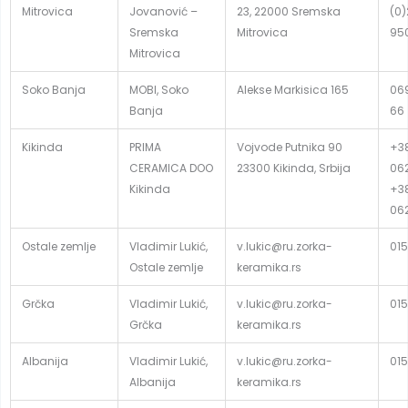
Mitrovica
Jovanović –
23, 22000 Sremska
(0
Sremska
Mitrovica
95
Mitrovica
Soko Banja
MOBI, Soko
Alekse Markisica 165
06
Banja
66
Kikinda
PRIMA
Vojvode Putnika 90
+3
CERAMICA DOO
23300 Kikinda, Srbija
06
Kikinda
+3
06
Ostale zemlje
Vladimir Lukić,
v.lukic@ru.zorka-
015
Ostale zemlje
keramika.rs
Grčka
Vladimir Lukić,
v.lukic@ru.zorka-
015
Grčka
keramika.rs
Albanija
Vladimir Lukić,
v.lukic@ru.zorka-
015
Albanija
keramika.rs