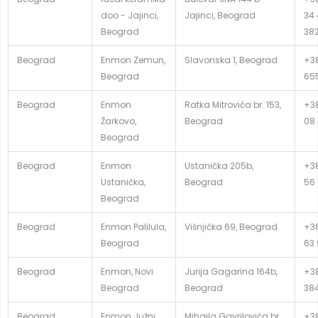
doo - Jajinci,
Jajinci, Beograd
34 
Beograd
382
Beograd
Enmon Zemun,
Slavonska 1, Beograd
+38
Beograd
65
Beograd
Enmon
Ratka Mitrovića br. 153,
+38
Žarkovo,
Beograd
08
Beograd
Beograd
Enmon
Ustanička 205b,
+38
Ustanička,
Beograd
56
Beograd
Beograd
Enmon Palilula,
Višnjička 69, Beograd
+38
Beograd
63 
Beograd
Enmon, Novi
Jurija Gagarina 164b,
+38
Beograd
Beograd
38
Beograd
Enmon Južni
Mihaila Gavrilovića br.
+38