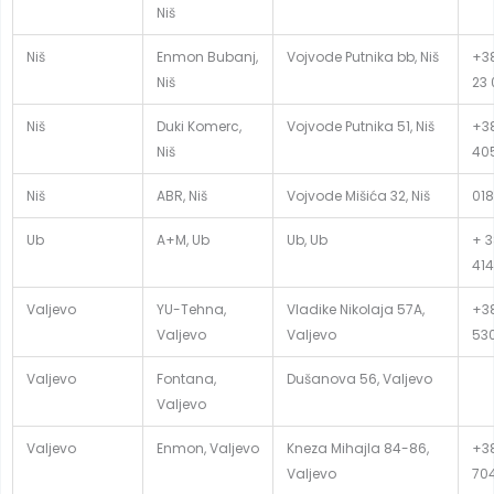
Niš
Niš
Enmon Bubanj,
Vojvode Putnika bb, Niš
+38
Niš
23 
Niš
Duki Komerc,
Vojvode Putnika 51, Niš
+38
Niš
40
Niš
ABR, Niš
Vojvode Mišića 32, Niš
018
Ub
A+M, Ub
Ub, Ub
+ 3
414
Valjevo
YU-Tehna,
Vladike Nikolaja 57A,
+38
Valjevo
Valjevo
53
Valjevo
Fontana,
Dušanova 56, Valjevo
Valjevo
Valjevo
Enmon, Valjevo
Kneza Mihajla 84-86,
+38
Valjevo
70