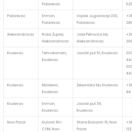
Požarevac
52
Požarevac
Enmon,
Vojske Jugoslavije 230,
+38
Požarevac
Požarevac
28
Aleksandrovac
Raša Župski,
Jaše Petrovića bb,
+38
Aleksandrovac
Aleksandrovac
29
Kruševac
Tehnokomerc,
Jasički put 51, Kruševac
003
Kruševac
442
003
44
Kruševac
Milošević,
Železnička bb, Kruševac
+3
Kruševac
94
Kruševac
Enmon,
Jasički put 39,
Kruševac
Kruševac
Novi Pazar
Đulović RU-
Stane Bačanin 15, Novi
+38
COM, Novi
Pazar
123