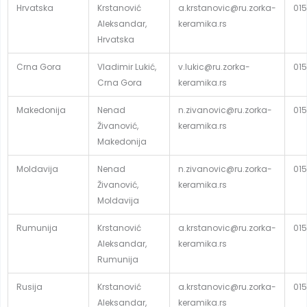
Hrvatska
Krstanović
a.krstanovic@ru.zorka-
015
Aleksandar,
keramika.rs
Hrvatska
Crna Gora
Vladimir Lukić,
v.lukic@ru.zorka-
015
Crna Gora
keramika.rs
Makedonija
Nenad
n.zivanovic@ru.zorka-
015
Živanović,
keramika.rs
Makedonija
Moldavija
Nenad
n.zivanovic@ru.zorka-
015
Živanović,
keramika.rs
Moldavija
Rumunija
Krstanović
a.krstanovic@ru.zorka-
015
Aleksandar,
keramika.rs
Rumunija
Rusija
Krstanović
a.krstanovic@ru.zorka-
015
Aleksandar,
keramika.rs