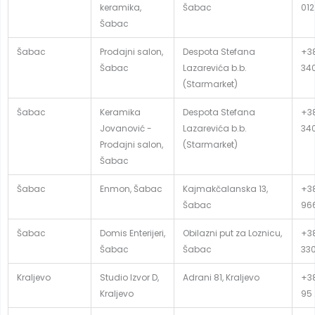
keramika,
Šabac
012
Šabac
Šabac
Prodajni salon,
Despota Stefana
+38
Šabac
Lazarevića b.b.
34
(Starmarket)
Šabac
Keramika
Despota Stefana
+38
Jovanović -
Lazarevića b.b.
34
Prodajni salon,
(Starmarket)
Šabac
Šabac
Enmon, Šabac
Kajmakčalanska 13,
+38
Šabac
96
Šabac
Domis Enterijeri,
Obilazni put za Loznicu,
+38
Šabac
Šabac
33
Kraljevo
Studio Izvor D,
Adrani 81, Kraljevo
+3
Kraljevo
95