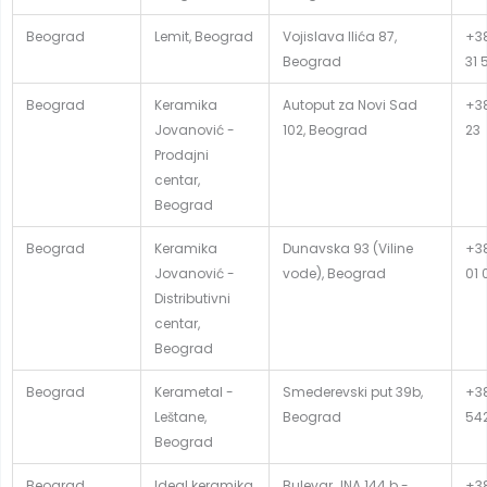
Beograd
Lemit, Beograd
Vojislava Ilića 87,
+38
Beograd
31 
Beograd
Keramika
Autoput za Novi Sad
+38
Jovanović -
102, Beograd
23
Prodajni
centar,
Beograd
Beograd
Keramika
Dunavska 93 (Viline
+38
Jovanović -
vode), Beograd
01 
Distributivni
centar,
Beograd
Beograd
Kerametal -
Smederevski put 39b,
+3
Leštane,
Beograd
54
Beograd
Beograd
Ideal keramika
Bulevar JNA 144 b -
+38