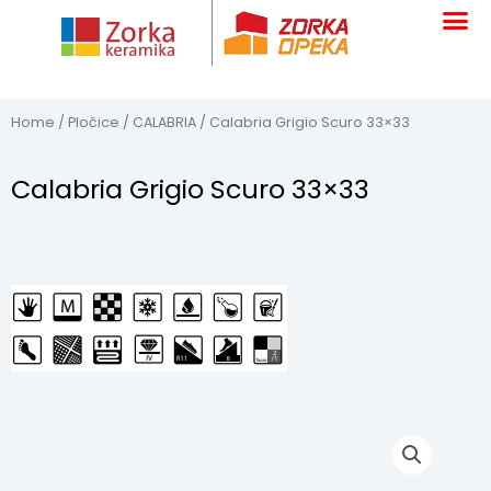
Skip
to
content
Home
/
Pločice
/
CALABRIA
/ Calabria Grigio Scuro 33×33
Calabria Grigio Scuro 33×33