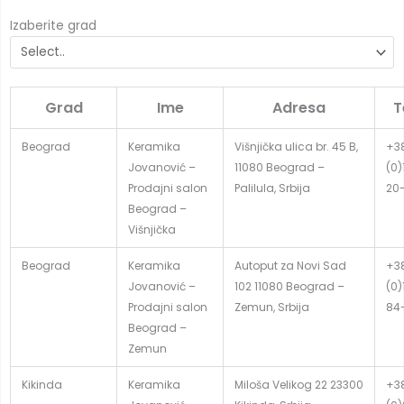
Izaberite grad
Grad
Ime
Adresa
T
Beograd
Keramika
Višnjička ulica br. 45 B,
+3
Jovanović –
11080 Beograd –
(0)
Prodajni salon
Palilula, Srbija
20
Beograd –
Višnjička
Beograd
Keramika
Autoput za Novi Sad
+3
Jovanović –
102 11080 Beograd –
(0)
Prodajni salon
Zemun, Srbija
84
Beograd –
Zemun
Kikinda
Keramika
Miloša Velikog 22 23300
+3