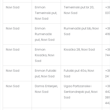
Novi Sad
Enmon
Temerinski put br.20,
+38
Temerinski put,
Novi Sad
03
Novi Sad
Novi Sad
Enmon
Rumenački put bb, Novi
+38
Rumenački
Sad
416
put, Novi Sad
Novi Sad
Enmon
Kisačka 28, Novi Sad
+38
Kisačka, Novi
74
Sad
Novi Sad
Enmon Futoški
Futoški put 40a, Novi
+38
put, Novi Sad
Sad
24 
Novi Sad
Domis Enterijeri,
Ugao Partizanske i
+38
Novi Sad
Sentandrejski put, Novi
442
Sad
381
44