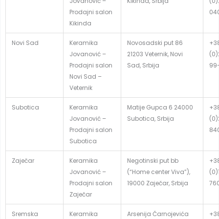
Jovanović –
Kikinda, Srbija
(0
Prodajni salon
04
Kikinda
Novi Sad
Keramika
Novosadski put 86
+3
Jovanović –
21203 Veternik, Novi
(0)
Prodajni salon
Sad, Srbija
99
Novi Sad –
Veternik
Subotica
Keramika
Matije Gupca 6 24000
+3
Jovanović –
Subotica, Srbija
(0
Prodajni salon
84
Subotica
Zaječar
Keramika
Negotinski put bb
+3
Jovanović –
(“Home center Viva”),
(0)
Prodajni salon
19000 Zaječar, Srbija
76
Zaječar
Sremska
Keramika
Arsenija Čarnojevića
+3