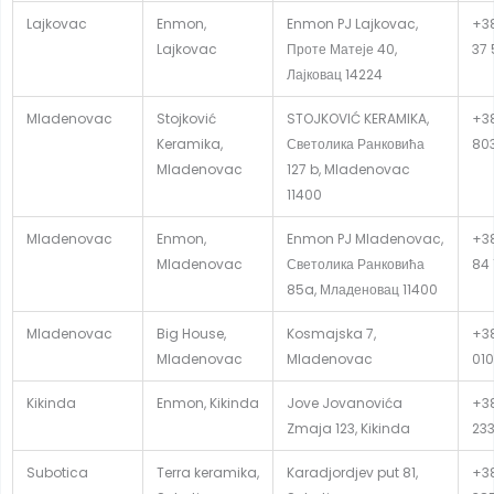
Lajkovac
Enmon,
Enmon PJ Lajkovac,
+38
Lajkovac
Проте Матеје 40,
37 
Лајковац 14224
Mladenovac
Stojković
STOJKOVIĆ KERAMIKA,
+38
Keramika,
Светолика Ранковића
80
Mladenovac
127 b, Mladenovac
11400
Mladenovac
Enmon,
Enmon PJ Mladenovac,
+38
Mladenovac
Светолика Ранковића
84 
85a, Младеновац 11400
Mladenovac
Big House,
Kosmajska 7,
+38
Mladenovac
Mladenovac
010
Kikinda
Enmon, Kikinda
Jove Jovanovića
+38
Zmaja 123, Kikinda
23
Subotica
Terra keramika,
Karadjordjev put 81,
+38