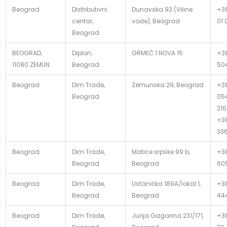
Beograd
Distributivni
Dunavska 93 (Viline
+38
centar,
vode), Beograd
01 
Beograd
BEOGRAD,
Diplon,
GRMEČ 1 NOVA 15
+38
11080 ZEMUN
Beograd
50
Beograd
Dim Trade,
Zemunska 29, Beograd
+38
Beograd
054
216
+38
33
Beograd
Dim Trade,
Matice srpske 99 b,
+38
Beograd
Beograd
60
Beograd
Dim Trade,
Ustanička 189A/lokal 1,
+38
Beograd
Beograd
44
Beograd
Dim Trade,
Jurija Gagarina 231/171,
+38