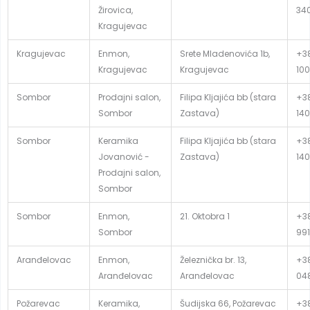
Žirovica,
34
Kragujevac
Kragujevac
Enmon,
Srete Mladenovića 1b,
+38
Kragujevac
Kragujevac
100
Sombor
Prodajni salon,
Filipa Kljajića bb (stara
+38
Sombor
Zastava)
140
Sombor
Keramika
Filipa Kljajića bb (stara
+38
Jovanović -
Zastava)
140
Prodajni salon,
Sombor
Sombor
Enmon,
21. Oktobra 1
+38
Sombor
991
Aranđelovac
Enmon,
Železnička br. 13,
+38
Aranđelovac
Aranđelovac
04
Požarevac
Keramika,
Šudijska 66, Požarevac
+38