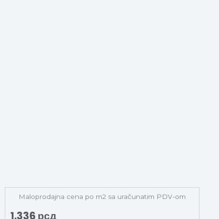
Maloprodajna cena po m2 sa uračunatim PDV-om
1.336
рсд