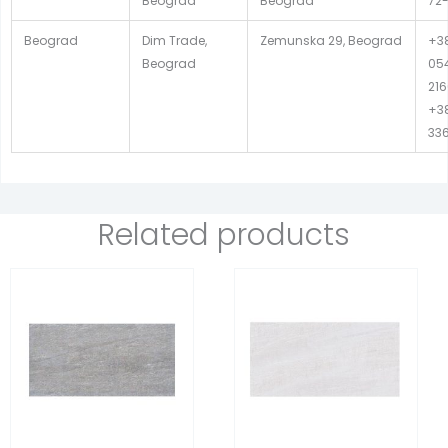
Beograd
Beograd
72-
Beograd
Dim Trade,
Zemunska 29, Beograd
+38
Beograd
054
216
+38
33
Related products