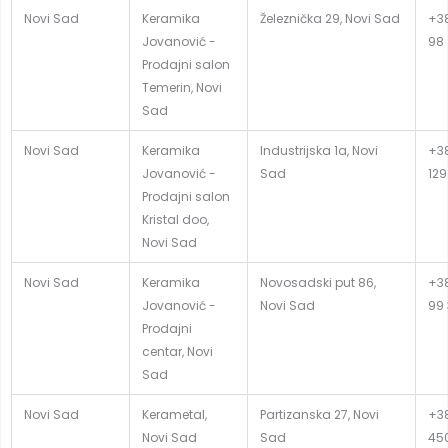
Novi Sad
Keramika
Železnička 29, Novi Sad
+38
Jovanović -
98
Prodajni salon
Temerin, Novi
Sad
Novi Sad
Keramika
Industrijska 1a, Novi
+38
Jovanović -
Sad
129
Prodajni salon
Kristal doo,
Novi Sad
Novi Sad
Keramika
Novosadski put 86,
+38
Jovanović -
Novi Sad
99
Prodajni
centar, Novi
Sad
Novi Sad
Kerametal,
Partizanska 27, Novi
+38
Novi Sad
Sad
45