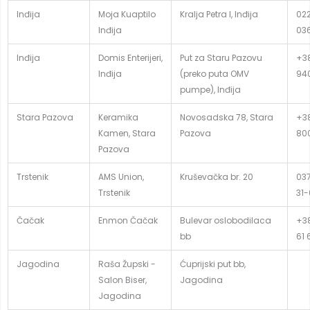
Inđija
Moja Kuaptilo
Kralja Petra I, Inđija
02
Inđija
03
Inđija
Domis Enterijeri,
Put za Staru Pazovu
+38
Inđija
(preko puta OMV
94
pumpe), Inđija
Stara Pazova
Keramika
Novosadska 78, Stara
+38
Kamen, Stara
Pazova
80
Pazova
Trstenik
AMS Union,
Kruševačka br. 20
037
Trstenik
31
Čačak
Enmon Čačak
Bulevar oslobodilaca
+38
bb
61 
Jagodina
Raša Župski -
Ćuprijski put bb,
Salon Biser,
Jagodina
Jagodina