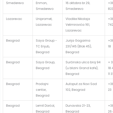
Smederevo
Enmon,
16.oktobra br.29,
+38
Smederevo
Smederevo
82
Lazarevac
Unipromet,
Vladike Nikolaja
+38
Lazarevac
Velimirovića 161,
74
Lazarevac
Beograd
Saya Group -
Jurija Gagarina
+38
TC Enjub,
231/145 (Blok 45),
18
Beograd
Beograd
Beograd
Saya Group,
Surčinska ulica broj 94
+ 3
Beograd
(u blizini Grand kafe),
18 
Beograd
11 
Beograd
Prodajni
Autoput za Novi Sad
+38
centar,
102, Beograd
23
Beograd
Beograd
Lemit Dorćol,
Dunavska 21-23,
+38
Beograd
Beograd
26 