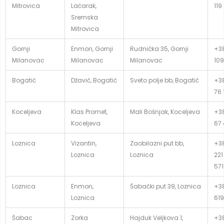
Mitrovica
Laćarak,
119
Sremska
Mitrovica
Gornji
Enmon, Gornji
Rudnička 35, Gornji
+38
Milanovac
Milanovac
Milanovac
109
Bogatić
Džavić, Bogatić
Sveto polje bb, Bogatić
+38
76 
Koceljeva
Klas Promet,
Mali Bošnjak, Koceljeva
+38
Koceljeva
67
Loznica
Vizantin,
Zaobilazni put bb,
+38
Loznica
Loznica
221
571
Loznica
Enmon,
Šabački put 39, Loznica
+38
Loznica
619
Šabac
Zorka
Hajduk Veljkova 1,
+38