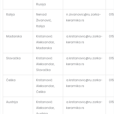
Rusija
Italija
Nenad
n.zivanovic@ru.zorka-
015
Živanović,
keramika.rs
Italija
Mađarska
Krstanović
a.krstanovic@ru.zorka-
015
Aleksandar,
keramika.rs
Mađarska
Slovačka
Krstanović
a.krstanovic@ru.zorka-
015
Aleksandar,
keramika.rs
Slovačka
Češka
Krstanović
a.krstanovic@ru.zorka-
015
Aleksandar,
keramika.rs
Češka
Austrija
Krstanović
a.krstanovic@ru.zorka-
015
Aleksandar,
keramika.rs
Austrija