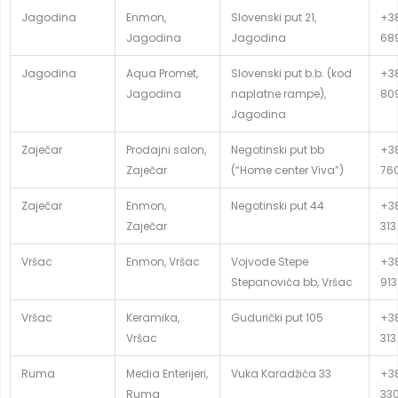
Jagodina
Enmon,
Slovenski put 21,
+38
Jagodina
Jagodina
68
Jagodina
Aqua Promet,
Slovenski put b.b. (kod
+38
Jagodina
naplatne rampe),
80
Jagodina
Zaječar
Prodajni salon,
Negotinski put bb
+38
Zaječar
(“Home center Viva”)
76
Zaječar
Enmon,
Negotinski put 44
+38
Zaječar
313
Vršac
Enmon, Vršac
Vojvode Stepe
+38
Stepanovića bb, Vršac
913
Vršac
Keramika,
Gudurički put 105
+38
Vršac
313
Ruma
Media Enterijeri,
Vuka Karadžića 33
+38
Ruma
33