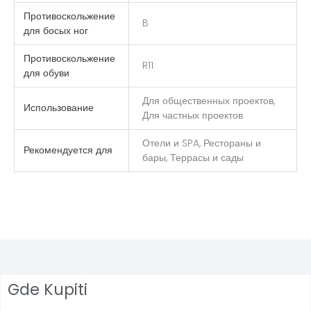
Противоскольжение
B
для босых ног
Противоскольжение
R11
для обуви
Для общественных проектов,
Использование
Для частных проектов
Отели и SPA, Рестораны и
Рекомендуется для
бары, Террасы и сады
Gde Kupiti