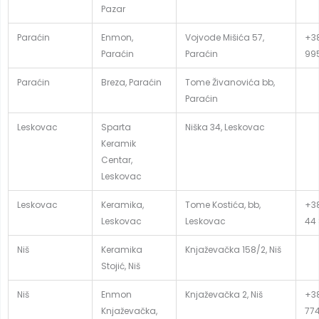
Pazar
Paraćin
Enmon,
Vojvode Mišića 57,
+38
Paraćin
Paraćin
99
Paraćin
Breza, Paraćin
Tome Živanovića bb,
Paraćin
Leskovac
Sparta
Niška 34, Leskovac
Keramik
Centar,
Leskovac
Leskovac
Keramika,
Tome Kostića, bb,
+38
Leskovac
Leskovac
44
Niš
Keramika
Knjaževačka 158/2, Niš
Stojić, Niš
Niš
Enmon
Knjaževačka 2, Niš
+38
Knjaževačka,
77