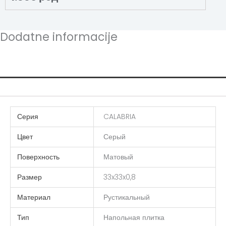
Dodatne informacije
Additional information
Серия
CALABRIA
Цвет
Серый
Поверхность
Матовый
Размер
33x33x0,8
Материал
Рустикальный
Тип
Напольная плитка