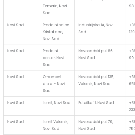
Temerin, Novi
98
Sad
Novi Sad
Prodajni salon
Industrijska 1A, Novi
+38
Kristal doo,
Sad
129
Novi Sad
Novi Sad
Prodajni
Novosadski put 86,
+38
centar, Novi
Novi Sad
99
Sad
Novi Sad
Ornament
Novosadski put 135,
+38
d.o.o. - Novi
Veternik, Novi Sad
65
Sad
Novi Sad
Lemit, Novi Sad
Futoška 11, Novi Sad
+38
23
Novi Sad
Lemit Veternik,
Novosadski put 79,
+38
Novi Sad
Novi Sad
75