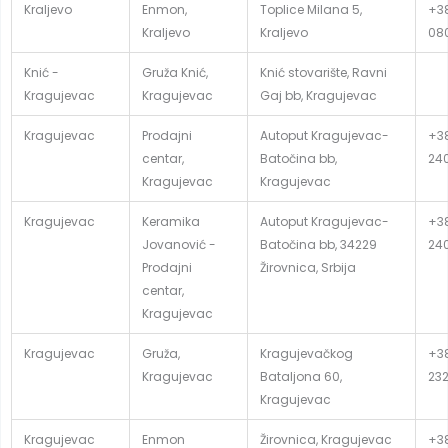
Kraljevo
Enmon,
Toplice Milana 5,
+38
Kraljevo
Kraljevo
08
Knić -
Gruža Knić,
Knić stovarište, Ravni
Kragujevac
Kragujevac
Gaj bb, Kragujevac
Kragujevac
Prodajni
Autoput Kragujevac-
+3
centar,
Batočina bb,
24
Kragujevac
Kragujevac
Kragujevac
Keramika
Autoput Kragujevac-
+3
Jovanović -
Batočina bb, 34229
24
Prodajni
Žirovnica, Srbija
centar,
Kragujevac
Kragujevac
Gruža,
Kragujevačkog
+38
Kragujevac
Bataljona 60,
23
Kragujevac
Kragujevac
Enmon
Žirovnica, Kragujevac
+38